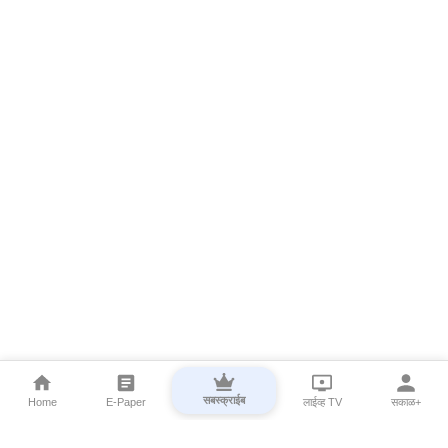
सबस्क्राईब
Home
E-Paper
लाईव्ह TV
सकाळ+