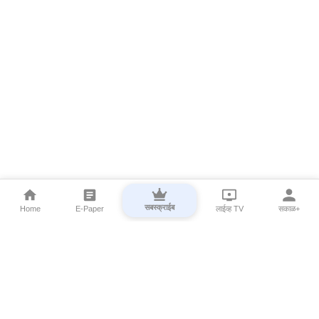
सबस्क्राईब
Home
E-Paper
लाईव्ह TV
सकाळ+