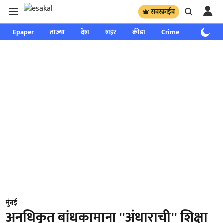
सबस्क्राईब
Epaper
ताज्या
देश
शहर
क्रीडा
Crime
साप्ताहिक
मुंबई
अनधिकृत बांधकामाना ''अंधाराची'' शिक्षा