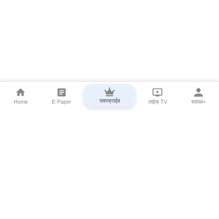
सबस्क्राईब
Home
E-Paper
लाईव्ह TV
सकाळ+
⌄
Marathi News
⌄
About Esakal