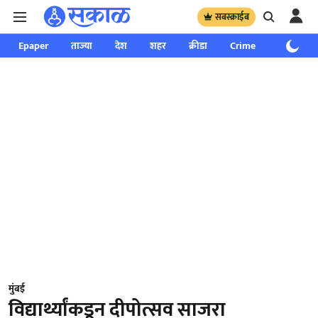
सबस्क्राईब
Epaper
ताज्या
देश
शहर
क्रीडा
Crime
साप्ताहिक
मुंबई
विद्यार्थ्यांकडून दीपोत्सव साजरा