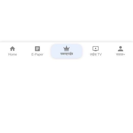
सबस्क्राईब
Home
E-Paper
लाईव्ह TV
सकाळ+
⌄
Marathi News
⌄
About Esakal