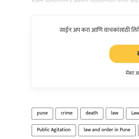
घेऊन जलदगतीने हे प्रकरण चालविण्यात येणार आहे
साईन अप करा आणि वाचकांसाठी लिहिल
मेंबर 
pune
crime
death
law
Law
Public Agitation
law and order in Pune