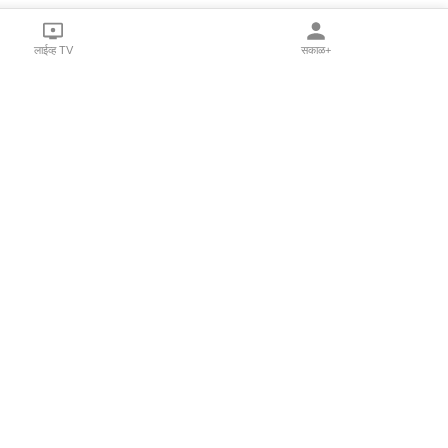
लाईव्ह TV
सकाळ+
l Programs
Print Products
Sakal Saptahik
hka
Family Doctor
 Crowdfunding
Sakal Publications
orm Pune India