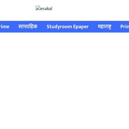
rime
साप्ताहिक
Studyroom Epaper
महाराष्ट्र
Pri