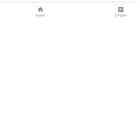
Home
E-Paper
Follow Us
Marathi News
Maharashtra N
Entertainment 
Sports News