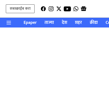
सबस्क्राईब करा
Epaper
ताज्या
देश
शहर
क्रीडा
C