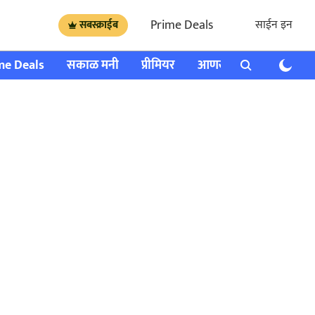
Prime Deals
साईन इन
सबस्क्राईब
me Deals
सकाळ मनी
प्रीमियर
आणखी
राशी भविष्य