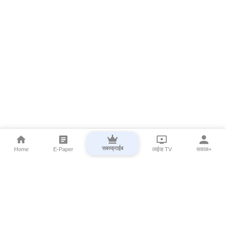
सबस्क्राईब
Home
E-Paper
लाईव्ह TV
सकाळ+