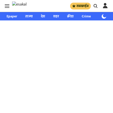
सबस्क्राईब
Epaper
ताज्या
देश
शहर
क्रीडा
Crime
साप्ताहिक