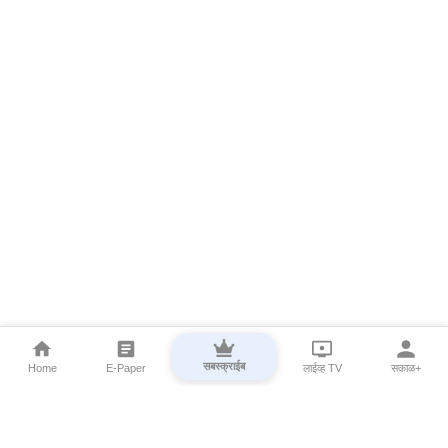
सबस्क्राईब
Home
E-Paper
लाईव्ह TV
सकाळ+