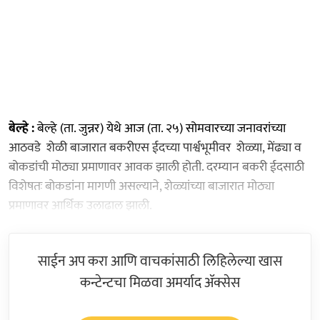
बेल्हे :
बेल्हे (ता. जुन्नर) येथे आज (ता. २५) सोमवारच्या जनावरांच्या
आठवडे शेळी बाजारात बकरीएस ईदच्या पार्श्वभूमीवर शेळ्या, मेंढ्या व
बोकडांची मोठ्या प्रमाणावर आवक झाली होती. दरम्यान बकरी ईदसाठी
विशेषतः बोकडांना मागणी असल्याने, शेळ्यांच्या बाजारात मोठ्या
प्रमाणावर आर्थिक उलाढाल झाली.
साईन अप करा आणि वाचकांसाठी लिहिलेल्या खास
कन्टेन्टचा मिळवा अमर्याद ॲक्सेस