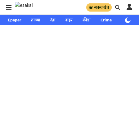
सबस्क्राईब
Epaper
ताज्या
देश
शहर
क्रीडा
Crime
साप्ताहिक