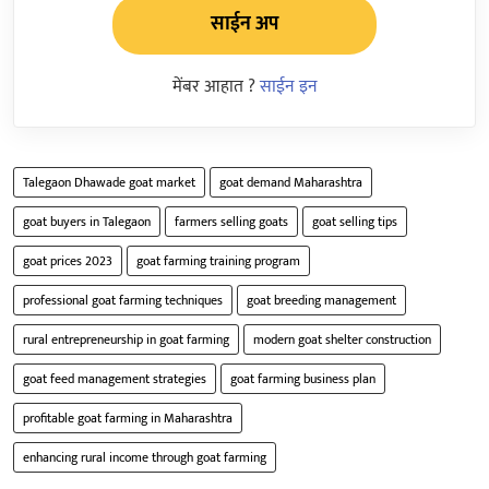
साईन अप
मेंबर आहात ?
साईन इन
Talegaon Dhawade goat market
goat demand Maharashtra
goat buyers in Talegaon
farmers selling goats
goat selling tips
goat prices 2023
goat farming training program
professional goat farming techniques
goat breeding management
rural entrepreneurship in goat farming
modern goat shelter construction
goat feed management strategies
goat farming business plan
profitable goat farming in Maharashtra
enhancing rural income through goat farming