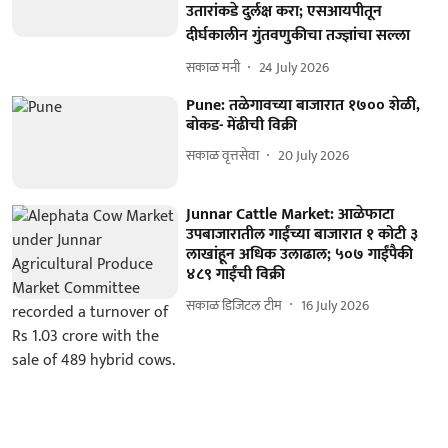
उतारांकडे दुर्लक्ष करा; एसआयपीतून
दीर्घकालीन गुंतवणुकीचा तज्ज्ञांचा सल्ला
सकाळ मनी
24 July 2026
Pune: तळेगावच्या बाजारात १७०० शेळी,
बोकड- मेंढीची विक्री
सकाळ वृत्तसेवा
20 July 2026
Junnar Cattle Market: आळेफाटा
उपबाजारातील गाईंच्या बाजारात १ कोटी ३
लाखांहून अधिक उलाढाल; ५०७ गाईंपैकी
४८९ गाईंची विक्री
सकाळ डिजिटल टीम
16 July 2026