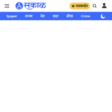
सबस्क्राईब
Epaper
ताज्या
देश
शहर
क्रीडा
Crime
साप्ताहिक