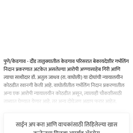
पुणे/केडगाव - दौंड तालुक्यातील केडगाव परिसरात बेकायदेशीर गर्भलिंग
निदान प्रकरणात अटकेत असलेल्या आरोपी अण्णासाहेब गिरी आणि
त्याचा साथीदार डॉ. अतुल जाधव (रा. वाघोली) या दोघांची न्यायालयीन
कोठडीत रवानगी केली आहे. वाघोलीतील गर्भलिंग निदान प्रकरणातील
अन्य एक आरोपी न्यायालयीन कोठडीत असून, त्यालाही चौकशीसाठी
ताब्यात घेण्यात येणार आहे. तर अन्य दोघेजण अद्याप फरार आहेत.
साईन अप करा आणि वाचकांसाठी लिहिलेल्या खास