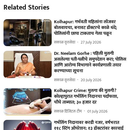
Related Stories
Kolhapur: गर्भवती महिलांना लॉजवर
बोलवायचा, बनावट डॉक्टरचे काळे धंदे;
पोलिसांनी छापा टाकताच गेला पळून
सकाळ वृत्तसेवा
27 July 2026
Dr. Neelam Gorhe : पहिली मुलगी
असलेल्या पती-पत्नीचे समुपदेशन करा; पोलिस
आणि आरोग्य विभागाने कार्यप्रणाली तयार
करण्‍याच्‍या सूचना
सकाळ वृत्तसेवा
20 July 2026
Kolhapur Crime: मुलगा की मुलगी?
कोल्हापुरात गर्भलिंग निदानचा पर्दाफाश,
चौघे ताब्यात; ३० हजार दर
सकाळ डिजिटल टीम
01 July 2026
गर्भलिंग निदानावर करडी नजर, वर्षभरात
११८ स्टिंग ऑपरेशन; १३ डॉक्टरांवर कारवाई