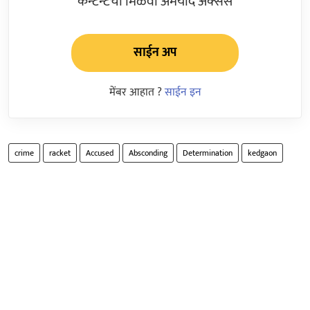
कन्टेन्टचा मिळवा अमर्याद ॲक्सेस
साईन अप
मेंबर आहात ?
साईन इन
crime
racket
Accused
Absconding
Determination
kedgaon