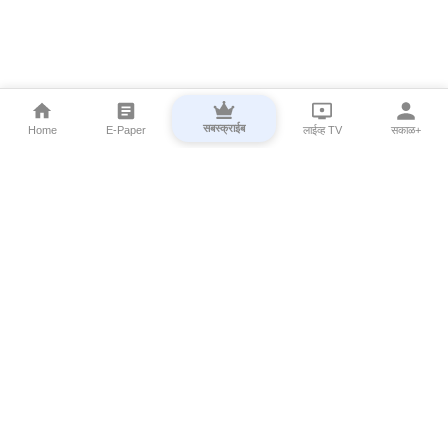
सबस्क्राईब
Home
E-Paper
लाईव्ह TV
सकाळ+
⌄
Marathi News
⌄
About Esakal
⌄
Digital Products