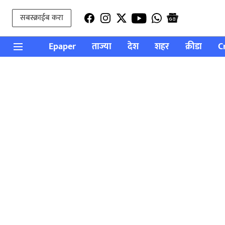
सबस्क्राईब करा
Epaper
ताज्या
देश
शहर
क्रीडा
C