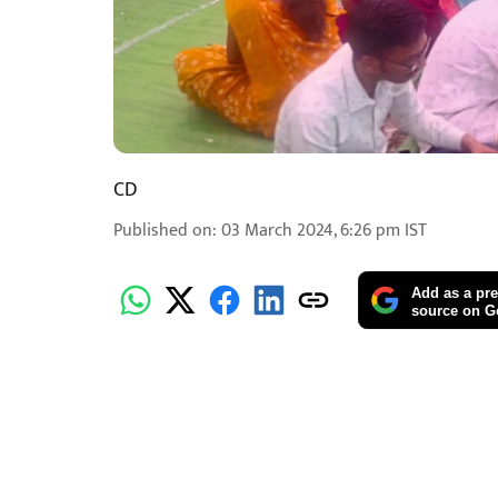
CD
Published on
:
03 March 2024, 6:26 pm
IST
Add as a pre
source on G