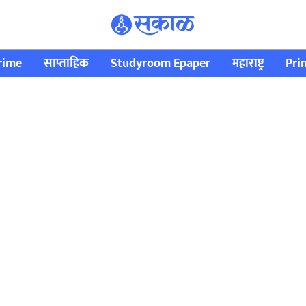
rime
साप्ताहिक
Studyroom Epaper
महाराष्ट्र
Pri