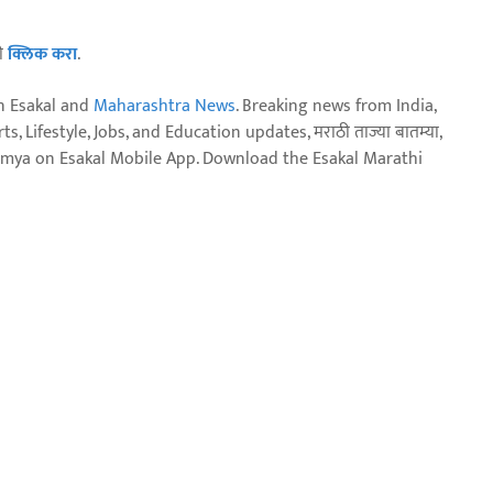
ठी
क्लिक करा
.
n Esakal and
Maharashtra News
. Breaking news from India,
, Lifestyle, Jobs, and Education updates, मराठी ताज्या बातम्या,
aja batmya on Esakal Mobile App. Download the Esakal Marathi