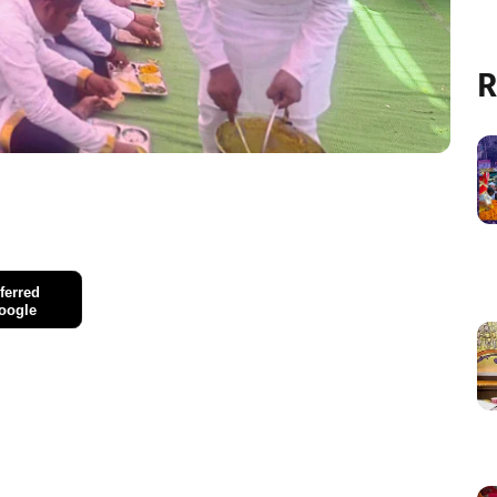
R
ferred
oogle