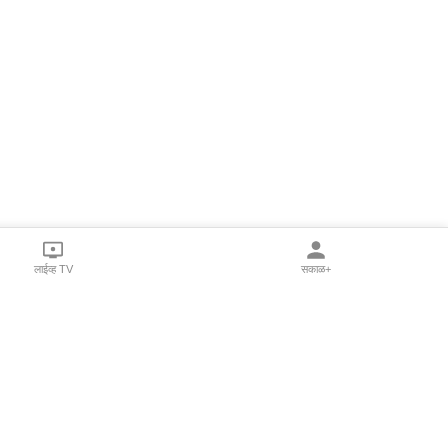
लाईव्ह TV
सकाळ+