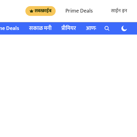
Prime Deals
साईन इन
सबस्क्राईब
me Deals
सकाळ मनी
प्रीमियर
आणखी
राशी भविष्य