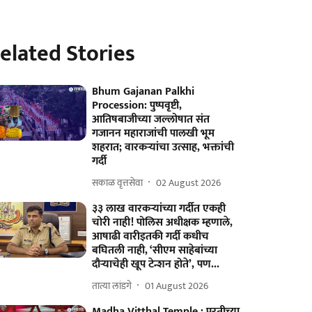
elated Stories
Bhum Gajanan Palkhi
Procession: पुष्पवृष्टी,
आतिषबाजीच्या जल्लोषात संत
गजानन महाराजांची पालखी भूम
शहरात; वारकऱ्यांचा उत्साह, भक्तांची
गर्दी
सकाळ वृत्तसेवा
02 August 2026
३३ लाख वारकऱ्यांच्या गर्दीत एकही
चोरी नाही! पोलिस अधीक्षक म्हणाले,
आषाढी वारीइतकी गर्दी कधीच
बघितली नाही, ‘सीएम साहेबांच्या
दौऱ्याचेही खूप टेन्शन होते’, पण...
तात्या लांडगे
01 August 2026
Madha Vitthal Temple : परतीच्या