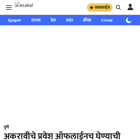
सबस्क्राईब
Epaper
ताज्या
देश
शहर
क्रीडा
Crime
साप्ताहिक
पुणे
अकरावीचे प्रवेश ऑफलाईनच घेण्याची