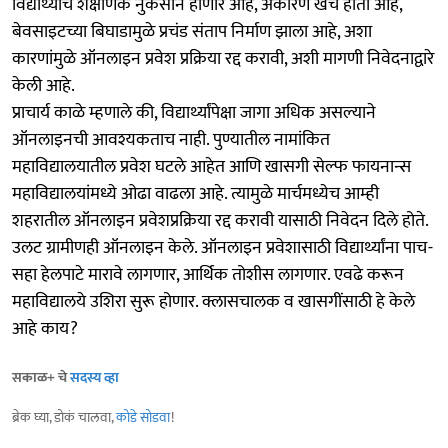
विद्यार्थ्यांचे शैक्षणिक नुकसान होणार आहे, अकारण खर्च होतो आहे,
बेवसाइटच्या बिघाडामुळे प्रचंड संताप निर्माण झाला आहे, अशा
कारणांमुळे ऑनलाइन प्रवेश प्रक्रिया रद्द करावी, अशी मागणी निवेदनाद्वारे
केली आहे.
प्राचार्य काळे म्हणाले की, विद्यार्थ्यांपेक्षा जागा अधिक असल्याने
ऑनलाइनची आवश्यकताच नाही. पुण्यातील नामांकित
महाविद्यालयातील प्रवेश घटले आहेत आणि खासगी सेल्फ फायनान्स
महाविद्यालयांमध्ये ओढा वाढला आहे. त्यामुळे मार्चमध्येच आम्ही
शहरातील ऑनलाइन प्रवेशप्रक्रिया रद्द करावी यासाठी निवेदन दिले होते.
उलट ग्रामीणही ऑनलाइन केले. ऑनलाइन प्रवेशासाठी विद्यार्थ्यांना पाच-
सहा हेलपाटे मारावे लागणार, आर्थिक तोशीस लागणार. एवढे करून
महाविद्यालये उशिरा सुरू होणार. क्लासचालक व खासगींसाठी हे केले
आहे काय?
सकाळ+ चे
सदस्य व्हा
ब्रेक घ्या, डोकं चालवा,
कोडे सोडवा
!