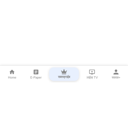
सबस्क्राईब
Home
E-Paper
लाईव्ह TV
सकाळ+