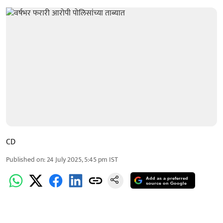
CD
Published on
:
24 July 2025, 5:45 pm
IST
Add as a preferred
source on Google