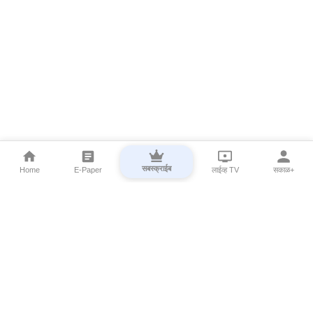
सबस्क्राईब
Home
E-Paper
लाईव्ह TV
सकाळ+
⌄
Marathi News