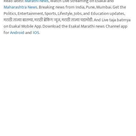
Read latest
Marathi news
, Watch Live Streaming on Esakal and
Maharashtra News
. Breaking news from India, Pune, Mumbai. Get the
Politics, Entertainment, Sports, Lifestyle, Jobs, and Education updates,
मराठी ताज्या बातम्या, मराठी ब्रेकिंग न्यूज, मराठी ताज्या घडामोडी. And Live taja batmya
on Esakal Mobile App. Download the Esakal Marathi news Channel app
for
Android
and
IOS
.