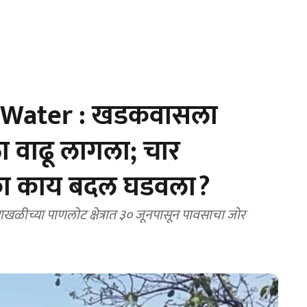
Water : खडकवासला
वाढू लागला; चार
ेमका काय बदल घडवला?
ळीच्या पाणलोट क्षेत्रात ३० जूनपासून पावसाचा जोर