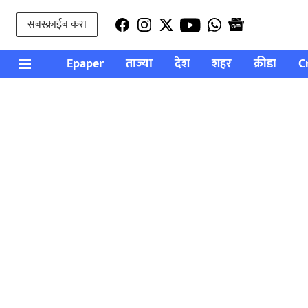
सबस्क्राईब करा
Epaper
ताज्या
देश
शहर
क्रीडा
C