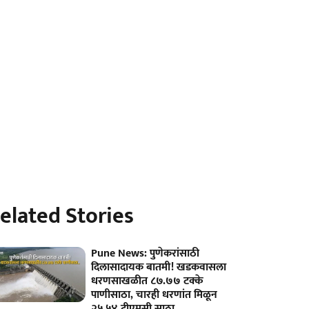
elated Stories
Pune News: पुणेकरांसाठी
दिलासादायक बातमी! खडकवासला
धरणसाखळीत ८७.७७ टक्के
पाणीसाठा, चारही धरणांत मिळून
२५.५४ टीएमसी साठा