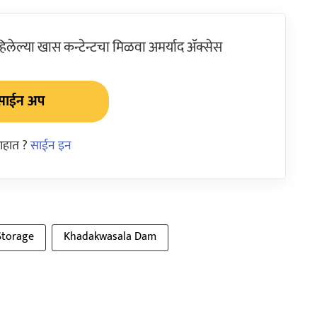
ेल्या खास कन्टेन्टचा मिळवा अमर्याद ॲक्सेस
साईन अप
आहात ?
साईन इन
Storage
Khadakwasala Dam