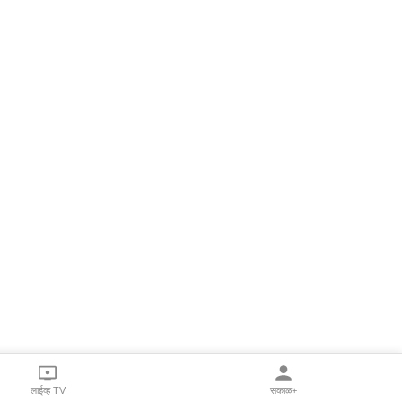
लाईव्ह TV
सकाळ+