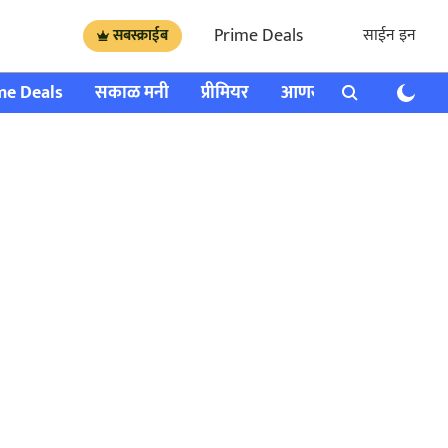
Prime Deals
साईन इन
सबस्क्राईब
me Deals
सकाळ मनी
प्रीमियर
आणखी
राशी भविष्य