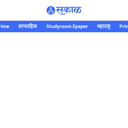
rime
साप्ताहिक
Studyroom Epaper
महाराष्ट्र
Pri