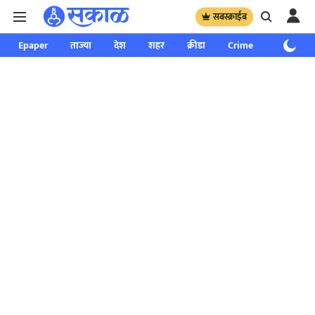
सबस्क्राईब
Epaper
ताज्या
देश
शहर
क्रीडा
Crime
साप्ताहिक