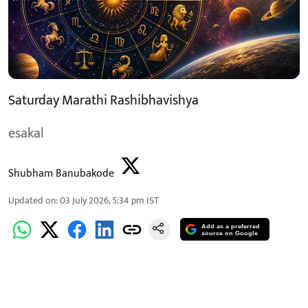
Saturday Marathi Rashibhavishya
esakal
Shubham Banubakode
Updated on
:
03 July 2026, 5:34 pm
IST
Add as a preferred
source on Google