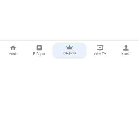
सबस्क्राईब
Home
E-Paper
लाईव्ह TV
सकाळ+
⌄
Marathi News
⌄
About Esakal