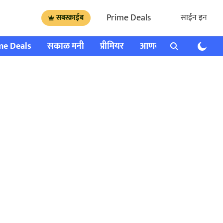
Prime Deals
साईन इन
सबस्क्राईब
me Deals
सकाळ मनी
प्रीमियर
आणखी
राशी भविष्य