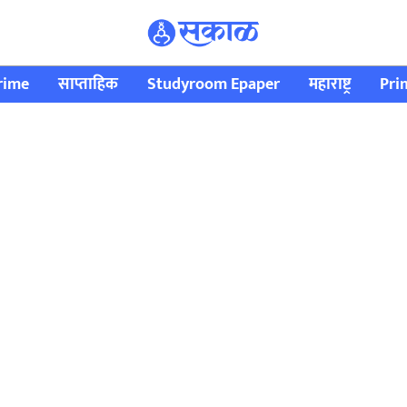
rime
साप्ताहिक
Studyroom Epaper
महाराष्ट्र
Pri