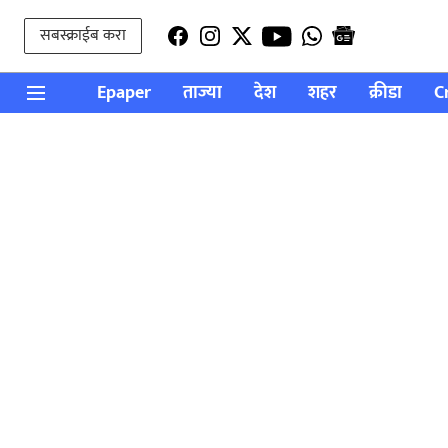
सबस्क्राईब करा
Epaper
ताज्या
देश
शहर
क्रीडा
C