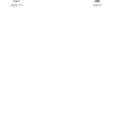
लाईव्ह TV
सकाळ+
l Programs
Print Products
Sakal Saptahik
hka
Family Doctor
 Crowdfunding
Sakal Publications
orm Pune India