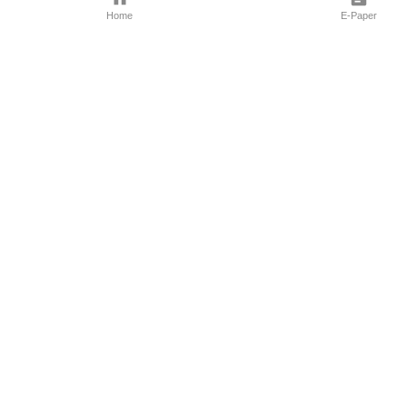
Home
E-Paper
Follow Us
Marathi News
Maharashtra N
Entertainment 
Sports News
Mumbai News