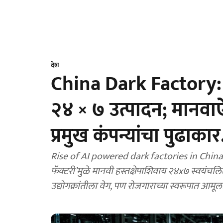
देश
China Dark Factory: च
२४ × ७ उत्पादन; मानवा
प्रमुख कंपन्यांचा पुढाकार.
Rise of AI powered dark factories in China
फॅक्टरी’मुळे मानवी हस्तक्षेपाशिवाय २४x७ स्वयंचलि
उद्योगक्रांतीला वेग, पण रोजगाराच्या स्वरूपात आमूल