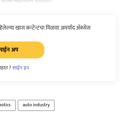
य) यांच्या साहाय्याने चालतात.
ेल्या खास कन्टेन्टचा मिळवा अमर्याद ॲक्सेस
साईन अप
आहात ?
साईन इन
botics
auto industry