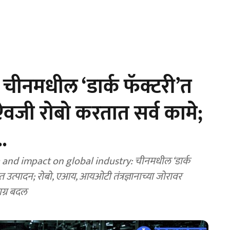
ीनमधील ‘डार्क फॅक्टरी’त
ऐवजी रोबो करतात सर्व कामे;
.
 and impact on global industry: चीनमधील ‘डार्क
त उत्पादन; रोबो, एआय, आयओटी तंत्रज्ञानाच्या जोरावर
ाग्र बदल