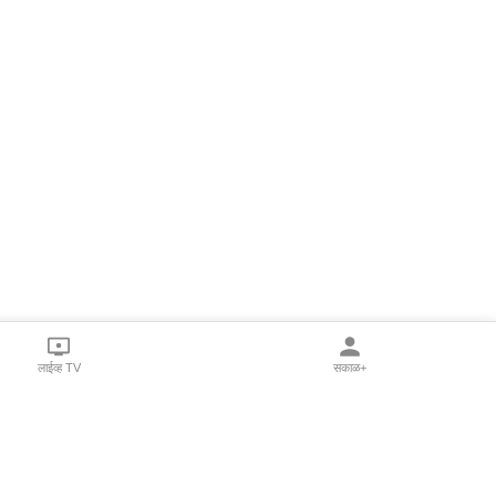
लाईव्ह TV
सकाळ+