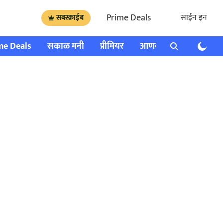
Prime Deals
साईन इन
सबस्क्राईब
me Deals
सकाळ मनी
प्रीमियर
आणखी
राशी भविष्य