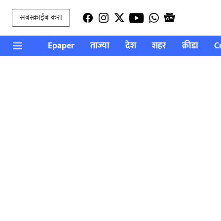
सबस्क्राईब करा
Epaper
ताज्या
देश
शहर
क्रीडा
C