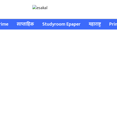
rime
साप्ताहिक
Studyroom Epaper
महाराष्ट्र
Pri