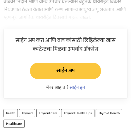
वेळेवर निदान आणि योग्य उपचार घेतल्यास बहुतेक थायरॉईड विकार
नियंत्रणात ठेवता येतात आणि रुग्ण सामान्य आयुष्य जगू शकतात. आणि
म्हणनूच जागतिक थायरॉईड दिवसाचं महत्त्व वाढतं.
साईन अप करा आणि वाचकांसाठी लिहिलेल्या खास
कन्टेन्टचा मिळवा अमर्याद ॲक्सेस
साईन अप
मेंबर आहात ?
साईन इन
health
Thyroid
Thyroid Care
Thyroid Health Tips
Thyroid Health
Healthcare