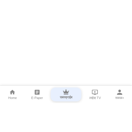
सबस्क्राईब
Home
E-Paper
लाईव्ह TV
सकाळ+