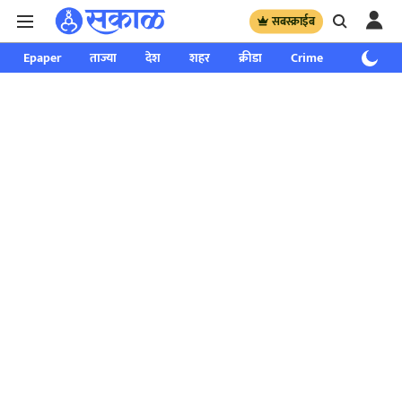
सबस्क्राईब
Epaper
ताज्या
देश
शहर
क्रीडा
Crime
साप्ताहिक