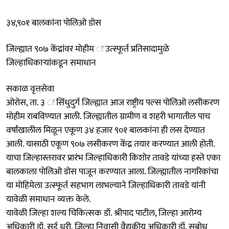
३४,९०१ बालकांना पोलिओ डोस
जिल्ह्यात ९०७ केंद्रांवर मोहीम ः उत्स्फूर्त प्रतिसादामुळे
जिल्हाधिकाऱ्यांकडून समाधान
सकाळ वृत्तसेवा
ओरोस, ता. ३ ः सिंधुदुर्ग जिल्ह्यात आज राष्ट्रीय पल्स पोलिओ लसीकरण
मोहीम राबविण्यात आली. जिल्ह्यातील ग्रामीण व शहरी भागातील पाच
वर्षांखालील मिळून एकूण ३४ हजार ९०१ बालकांना ही लस देण्यात
आली. यासाठी एकूण ९०७ लसीकरण केंद्र तयार करण्यात आली होती.
याचा जिल्हास्तरावर प्रारंभ जिल्हाधिकारी किशोर तावडे यांच्या हस्ते एका
बालकाला पोलिओ डोस पाजून करण्यात आला. जिल्ह्यातील नागरिकांचा
या मोहिमेला उत्स्फूर्त सहभाग लाभल्याने जिल्हाधिकारी तावडे यांनी
यावेळी समाधान व्यक्त केले.
यावेळी जिल्हा शल्य चिकित्सक डॉ. श्रीपाद पाटील, जिल्हा आरोग्य
अधिकारी डॉ. सई धुरी, जिल्हा निवासी वैद्यकीय अधिकारी डॉ. सुबोध