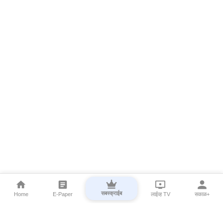
सबस्क्राईब
Home
E-Paper
लाईव्ह TV
सकाळ+