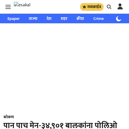
सबस्क्राईब
Epaper
ताज्या
देश
शहर
क्रीडा
Crime
साप्ताहिक
कोकण
पान पाच मेन-३४,९०१ बालकांना पोलिओ