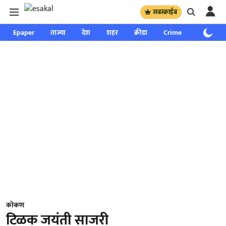
सबस्क्राईब
Epaper
ताज्या
देश
शहर
क्रीडा
Crime
साप्ताहिक
कोकण
टिळक जयंती साजरी