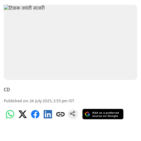
CD
Published on
:
24 July 2025, 3:55 pm
IST
Add as a preferred
source on Google