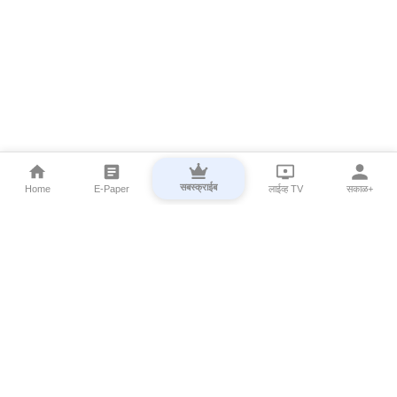
सबस्क्राईब
Home
E-Paper
लाईव्ह TV
सकाळ+
⌄
Marathi News