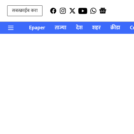
सबस्क्राईब करा
Epaper
ताज्या
देश
शहर
क्रीडा
C