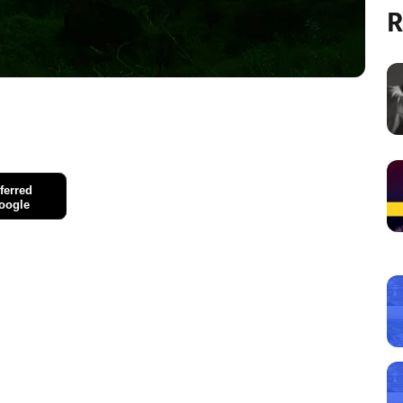
R
ferred
oogle