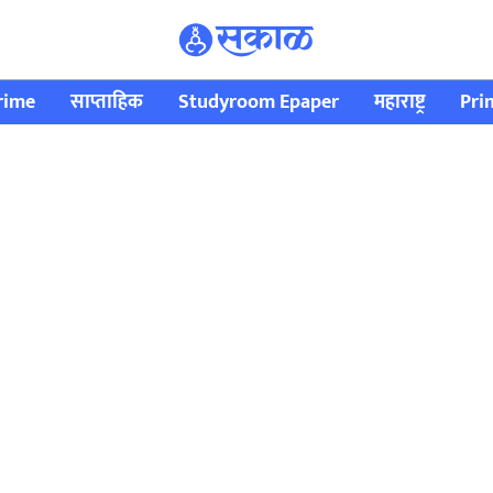
rime
साप्ताहिक
Studyroom Epaper
महाराष्ट्र
Pri