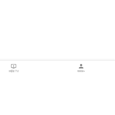
लाईव्ह TV
सकाळ+