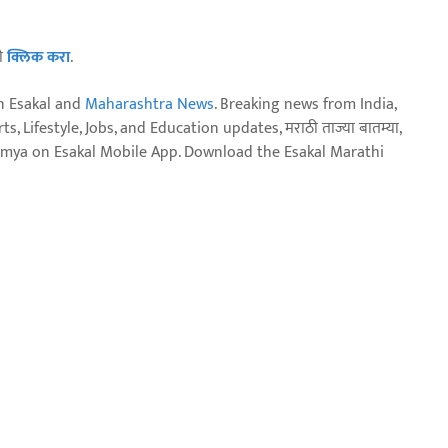
ठी
क्लिक करा
.
n Esakal and
Maharashtra News
. Breaking news from India,
, Lifestyle, Jobs, and Education updates, मराठी ताज्या बातम्या,
aja batmya on Esakal Mobile App. Download the Esakal Marathi