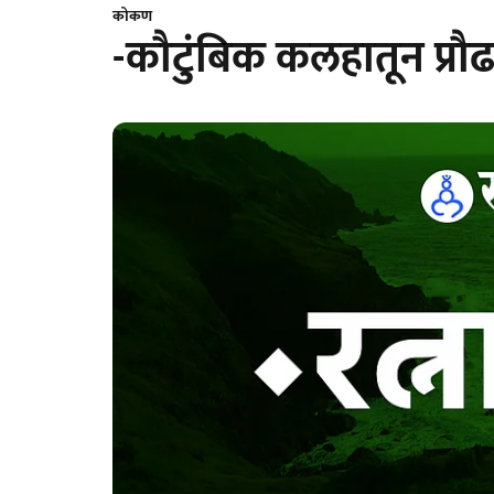
कोकण
-कौटुंबिक कलहातून प्रौढ