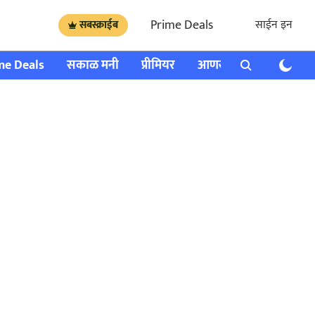
Prime Deals
साईन इन
सबस्क्राईब
me Deals
सकाळ मनी
प्रीमियर
आणखी
राशी भविष्य