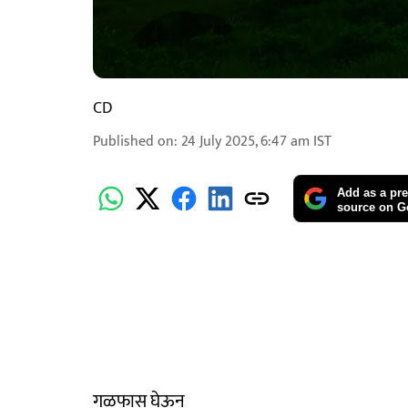
CD
Published on
:
24 July 2025, 6:47 am
IST
Add as a pre
source on G
गळफास घेऊन