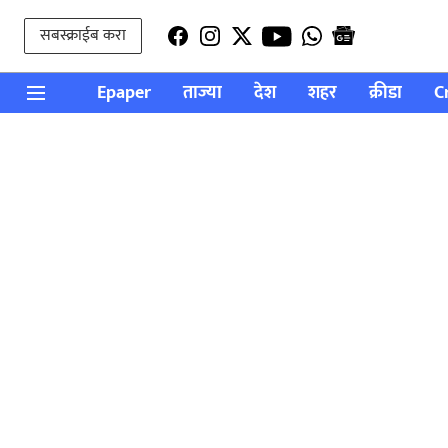
सबस्क्राईब करा
Epaper
ताज्या
देश
शहर
क्रीडा
C