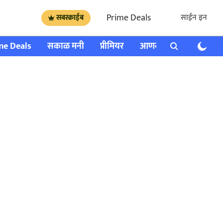
Prime Deals
साईन इन
सबस्क्राईब
me Deals
सकाळ मनी
प्रीमियर
आणखी
राशी भविष्य