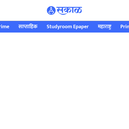
rime
साप्ताहिक
Studyroom Epaper
महाराष्ट्र
Pri