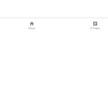
Home
E-Paper
Follow Us
Marathi News
Maharashtra N