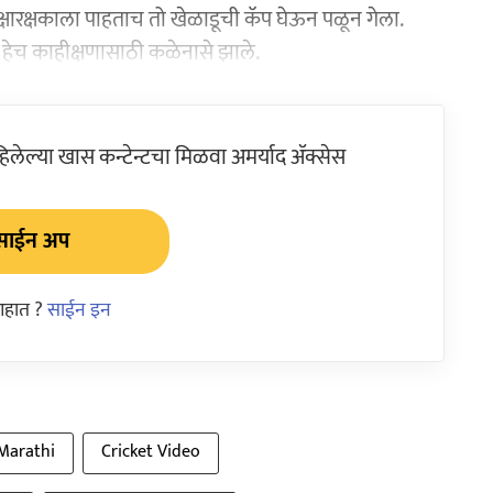
क्षारक्षकाला पाहताच तो खेळाडूची कॅप घेऊन पळून गेला.
ं, हेच काहीक्षणासाठी कळेनासे झाले.
ेल्या खास कन्टेन्टचा मिळवा अमर्याद ॲक्सेस
साईन अप
आहात ?
साईन इन
 Marathi
Cricket Video