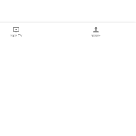
लाईव्ह TV
सकाळ+
l Programs
Print Products
Sakal Saptahik