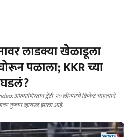
नावर लाडक्या खेळाडूला
चोरून पळाला; KKR च्या
 घडलं?
: अफगाणिस्तान ट्वेंटी-२० लीगमध्ये क्रिकेट चाहत्याने
ियावर तुफान व्हायरल झाला आहे.