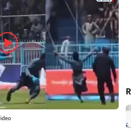
R
video