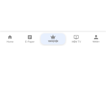
सबस्क्राईब
Home
E-Paper
लाईव्ह TV
सकाळ+
⌄
Marathi News
⌄
About Esakal