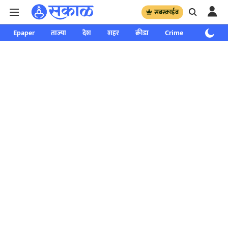
सबस्क्राईब
Epaper
ताज्या
देश
शहर
क्रीडा
Crime
साप्ताहिक