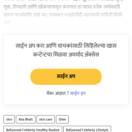
गूळ, शेंगदाणे आणि खोबऱ्यापासून बनणारा हा साधा स्नॅक त्वचेसाठी
खरंच फायदेशीर आहे का, याबाबत तज्ज्ञांनीही महत्त्वाची माहिती दिली
आहे.
साईन अप करा आणि वाचकांसाठी लिहिलेल्या खास
कन्टेन्टचा मिळवा अमर्याद ॲक्सेस
साईन अप
मेंबर आहात ?
साईन इन
skin
Alia Bhatt
skin care
Ghee
Bollywood Celebrity Healthy Routine
Bollywood Celebrity Lifestyle