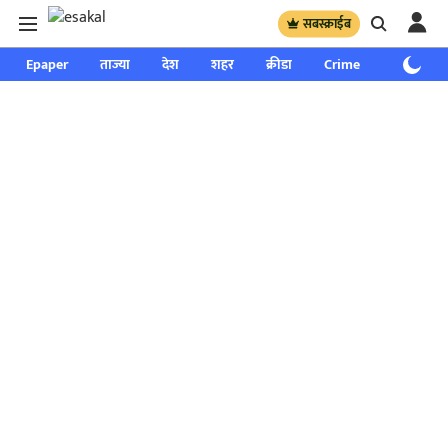
सबस्क्राईब
Epaper
ताज्या
देश
शहर
क्रीडा
Crime
साप्ताहिक