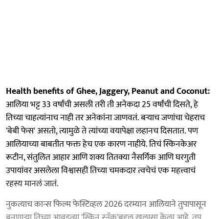
Health benefits of Ghee, Jaggery, Peanut and Coconut:
आलिया भट्ट 33 वर्षांची असली तरी ती अनेकदा 25 वर्षांची दिसते, हे
तिच्या चाहत्यांनाच नाही तर अनेकांना जाणवतं. बऱ्याच जणांचा चेहराच
'बेबी फेस' असतो, त्यामुळे ते त्यांच्या वयापेक्षा लहानच दिसतात. पण
आलियाच्या बाबतीत फक्त हेच एक कारण नाहीये. तिचं स्किनकेअर
रूटीन, संतुलित आहार आणि शक्य तितक्या नैसर्गिक आणि घरगुती
उपायांवर असलेला विश्वासही तिच्या चमकदार त्वचेचं एक महत्त्वाचं
रहस्य मानलं जातं.
नुकत्याच कान्स फिल्म फेस्टिव्हल 2026 दरम्यान आलियाने तुपापासून
बनणाऱ्या तिच्या आवडत्या 'स्किन स्नॅक'बद्दल खुलासा केला आहे. तूप,