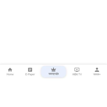
सबस्क्राईब
Home
E-Paper
लाईव्ह TV
सकाळ+