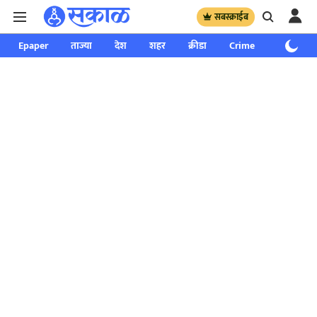
सबस्क्राईब
Epaper
ताज्या
देश
शहर
क्रीडा
Crime
साप्ताहिक