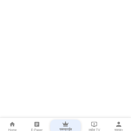
सबस्क्राईब
Home
E-Paper
लाईव्ह TV
सकाळ+