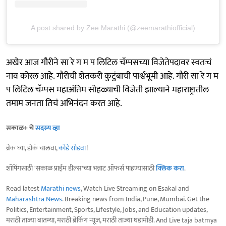
A post shared by Zee Marathi (@zeemarathiofficial)
अखेर आज गौरीने सा रे ग म प लिटिल चॅम्पसच्या विजेतेपदावर स्वतःचं
नाव कोरल आहे. गौरीची शेतकरी कुटुंबाची पार्श्वभूमी आहे. गौरी सा रे ग म
प लिटिल चॅम्पस महाअंतिम सोहळ्याची विजेती झाल्याने महाराष्ट्रातील
तमाम जनता तिचं अभिनंदन करत आहे.
सकाळ+ चे
सदस्य व्हा
ब्रेक घ्या, डोकं चालवा,
कोडे सोडवा
!
शॉपिंगसाठी 'सकाळ प्राईम डील्स'च्या भन्नाट ऑफर्स पाहण्यासाठी
क्लिक करा
.
Read latest
Marathi news
, Watch Live Streaming on Esakal and
Maharashtra News
. Breaking news from India, Pune, Mumbai. Get the
Politics, Entertainment, Sports, Lifestyle, Jobs, and Education updates,
मराठी ताज्या बातम्या, मराठी ब्रेकिंग न्यूज, मराठी ताज्या घडामोडी. And Live taja batmya