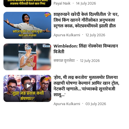
Payal Naik
14 July 2026
शाहरुखने खरेदी केलं दिल्लीतील 'ते' घर,
जिथं किंग खानने गौरीसोबत अनुभवला
स्ट्रगल काळ, कोट्यवधींमध्ये झाली डील
Apurva Kulkarni
12 July 2026
Wimbledon: लिंडा नोस्कोवा विम्बल्डन
विजेती
सकाळ वृत्तसेवा
12 July 2026
'होय, मी लग्न करतोय' मुलासमोर तिसऱ्या
लग्नाची घोषणा केल्यानं आमिर खान ट्रोल,
नेटकरी म्हणाले...'यांच्याकडे सूनाऐवजी
सासू...'
Apurva Kulkarni
03 July 2026