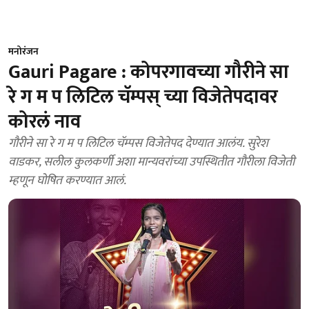
मनोरंजन
Gauri Pagare : कोपरगावच्या गौरीने सा
रे ग म प लिटिल चॅम्पस् च्या विजेतेपदावर
कोरलं नाव
गौरीने सा रे ग म प लिटिल चॅम्पस विजेतेपद देण्यात आलंय. सुरेश
वाडकर, सलील कुलकर्णी अशा मान्यवरांच्या उपस्थितीत गौरीला विजेती
म्हणून घोषित करण्यात आलं.