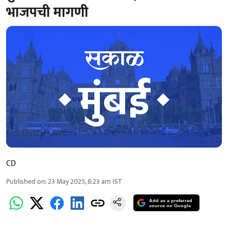
भाजपची मागणी
CD
Published on
:
23 May 2025, 8:23 am
IST
Add as a preferred
source on Google