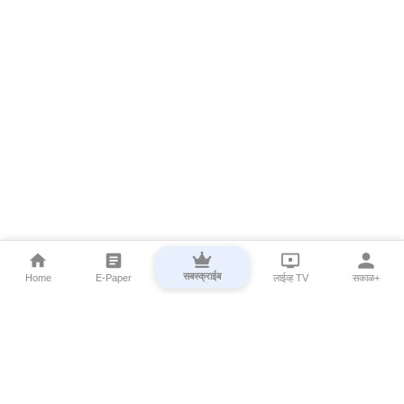
सबस्क्राईब
Home
E-Paper
लाईव्ह TV
सकाळ+