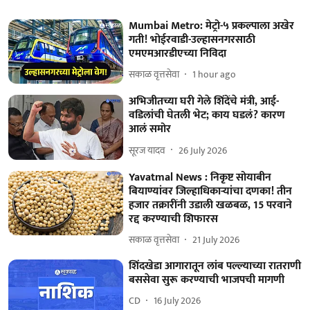
Mumbai Metro: मेट्रो-५ प्रकल्पाला अखेर
गती! भोईरवाडी-उल्हासनगरसाठी
एमएमआरडीएच्या निविदा
सकाळ वृत्तसेवा
1 hour ago
अभिजीतच्या घरी गेले शिंदेंचे मंत्री, आई-
वडिलांची घेतली भेट; काय घडलं? कारण
आलं समोर
सूरज यादव
26 July 2026
Yavatmal News : निकृष्ट सोयाबीन
बियाण्यांवर जिल्हाधिकार्‍यांचा दणका! तीन
हजार तक्रारींनी उडाली खळबळ, 15 परवाने
रद्द करण्याची शिफारस
सकाळ वृत्तसेवा
21 July 2026
शिंदखेडा आगारातून लांब पल्ल्याच्या रातराणी
बससेवा सुरू करण्याची भाजपची मागणी
CD
16 July 2026