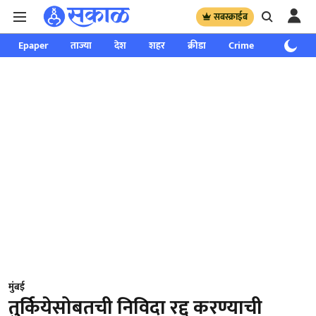
सबस्क्राईब
Epaper
ताज्या
देश
शहर
क्रीडा
Crime
साप्ताहिक
मुंबई
तुर्कियेसोबतची निविदा रद्द करण्याची