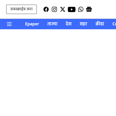
सबस्क्राईब करा
Epaper
ताज्या
देश
शहर
क्रीडा
C