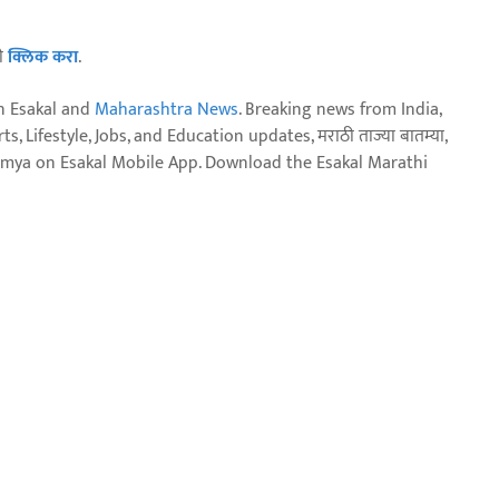
ठी
क्लिक करा
.
n Esakal and
Maharashtra News
. Breaking news from India,
, Lifestyle, Jobs, and Education updates, मराठी ताज्या बातम्या,
aja batmya on Esakal Mobile App. Download the Esakal Marathi