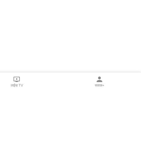
लाईव्ह TV
सकाळ+