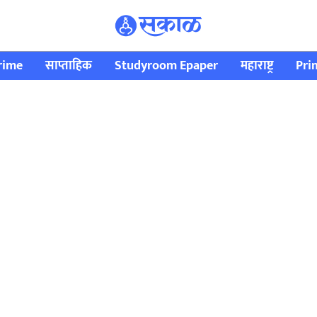
rime
साप्ताहिक
Studyroom Epaper
महाराष्ट्र
Pri