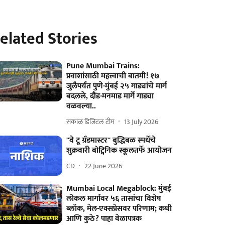
elated Stories
Pune Mumbai Trains:
प्रवाशांसाठी महत्त्वाची बातमी! १७
जुलैपर्यंत पुणे-मुंबई २५ गाड्यांचे मार्ग
बदलले, दौंड-मनमाड मार्गे गाड्या
वळवल्या..
सकाळ डिजिटल टीम
13 July 2026
''वे टू ग्रँडमास्टर'' बुद्धिबळ स्पर्धेचे
शुक्रवारी बोट्विनिक स्कूलतर्फे आयोजन
CD
22 June 2026
Mumbai Local Megablock: मुंबई
लोकल मार्गावर ५६ तासांचा विशेष
ब्लॉक, मेल-एक्सप्रेसवर परिणाम; कधी
आणि कुठे? पाहा वेळापत्रक