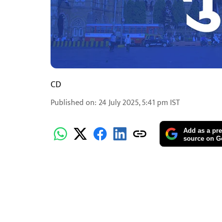
CD
Published on
:
24 July 2025, 5:41 pm
IST
Add as a pre
source on G