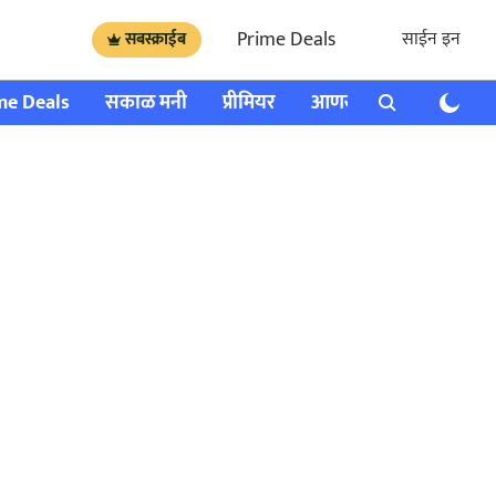
Prime Deals
साईन इन
सबस्क्राईब
me Deals
सकाळ मनी
प्रीमियर
आणखी
राशी भविष्य