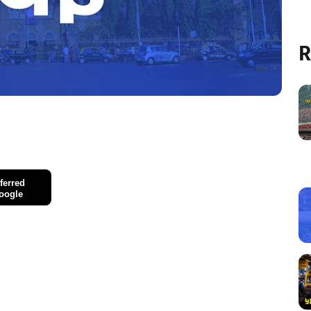
R
ferred
oogle