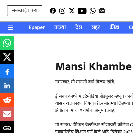
सबस्क्राईब करा
Epaper
ताज्या
देश
शहर
क्रीडा
C
Mansi Khambe
नमस्कार, मी मानसी वर्षा विजय खांबे.
ई-सकाळमध्ये मल्टिमीडिया प्रोड्युसर म्हणून क
यासह राजकारण विषयावरील बातम्या लिहण्याच
क्षेत्रात कामाचा १ वर्षाचा अनुभव आहे.
मी साऊथ इंडियन वेलफेअर सोसायटी कॉलेज (ए
पत्रकारितेचं शिक्षण पूर्ण केलं आहे. डिसेंबर २०२३ मध