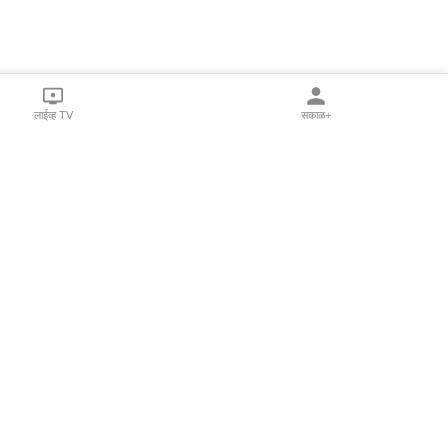
लाईव्ह TV
सकाळ+