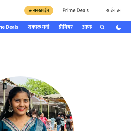
Prime Deals
साईन इन
सबस्क्राईब
me Deals
सकाळ मनी
प्रीमियर
आणखी
राशी भविष्य