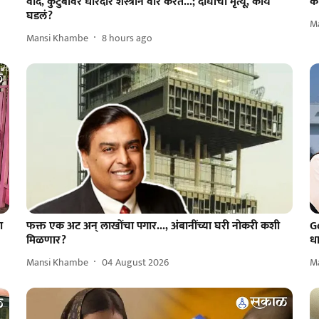
वाद, कुटुंबावर धारदार शस्त्राने वार करत...; दोघांचा मृत्यू, काय
क
घडलं?
M
Mansi Khambe
8 hours ago
ा
फक्त एक अट अन् लाखोंचा पगार..., अंबानींच्या घरी नोकरी कशी
G
मिळणार?
धा
Mansi Khambe
04 August 2026
M