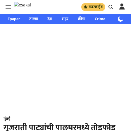
सबस्क्राईब
Epaper
ताज्या
देश
शहर
क्रीडा
Crime
साप्ताहिक
मुंबई
गुजराती पाट्यांची पालघरमध्ये तोडफोड