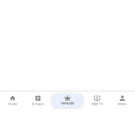
सबस्क्राईब
Home
E-Paper
लाईव्ह TV
सकाळ+