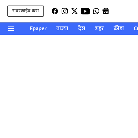
सबस्क्राईब करा
Epaper
ताज्या
देश
शहर
क्रीडा
C