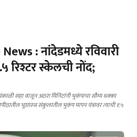
ws : नांदेडमध्ये रविवारी
५ रिश्टर स्केलची नोंद;
यंकाळी सहा वाजून अठरा मिनिटांनी भुकंपाचा सौम्य धक्का
्यापीठातील भूशास्ञ संकुलातील भुकंप मापन यंत्रावर त्याची १.५