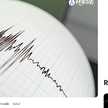
R
r scale
Sakal