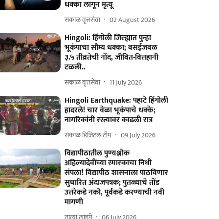
धक्का लागून मृत्यू
सकाळ वृत्तसेवा
02 August 2026
Hingoli: हिंगोली जिल्ह्यात पुन्हा
भूकंपाचा सौम्य धक्का; वसईजवळ
३.५ तीव्रतेची नोंद, जीवित-वित्तहानी
टळली..
सकाळ वृत्तसेवा
11 July 2026
Hingoli Earthquake: पहाटे हिंगोली
हादरले! चार वेळा भूकंपाचे धक्के;
नागरिकांनी रस्त्यावर काढली रात्र
सकाळ डिजिटल टीम
09 July 2026
विद्यापीठातील पुण्यश्लोक
अहिल्यादेवींच्या स्मारकाचा निधी
संपला! विद्यापीठ शासनाला पाठविणार
सुधारित अंदाजपत्रक; पुतळ्याचे तोंड
उत्तरेकडे नको, पूर्वकडे करण्याची नवी
मागणी
तात्या लांडगे
06 July 2026