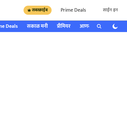
Prime Deals
साईन इन
सबस्क्राईब
me Deals
सकाळ मनी
प्रीमियर
आणखी
राशी भविष्य