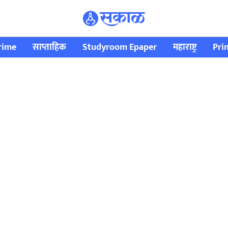
rime
साप्ताहिक
Studyroom Epaper
महाराष्ट्र
Pri