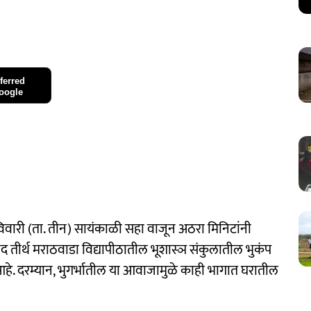
ferred
oogle
िवारी (ता. तीन) सायंकाळी सहा वाजून अठरा मिनिटांनी
नंद तीर्थ मराठवाडा विद्यापीठातील भूशास्ञ संकुलातील भुकंप
ी आहे. दरम्यान, भुगर्भातील या आवाजामुळे काही भागात घरातील