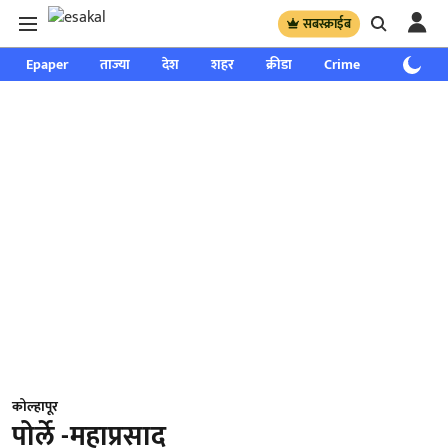
सबस्क्राईब
Epaper
ताज्या
देश
शहर
क्रीडा
Crime
साप्ताहिक
कोल्हापूर
पोर्ले -महाप्रसाद