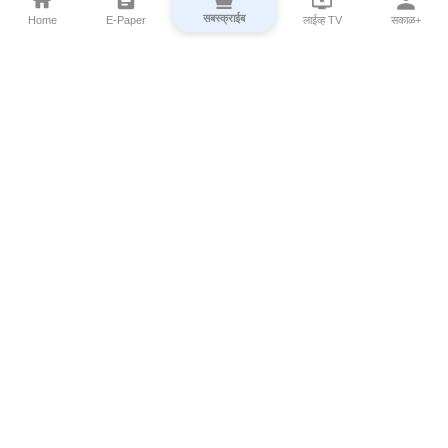
सबस्क्राईब
Home
E-Paper
लाईव्ह TV
सकाळ+
⌄
Marathi News
⌄
About Esakal
⌄
Digital Products
⌄
Sakal Programs
⌄
Print Products