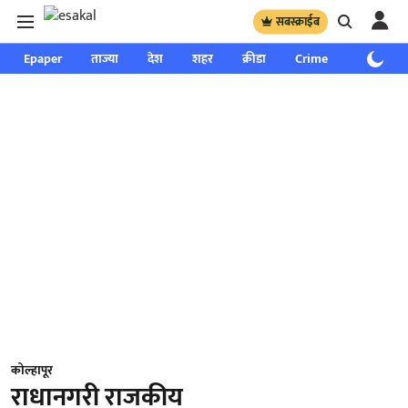
सबस्क्राईब
Epaper
ताज्या
देश
शहर
क्रीडा
Crime
साप्ताहिक
कोल्हापूर
राधानगरी राजकीय