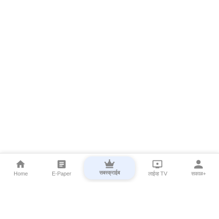
सबस्क्राईब
Home
E-Paper
लाईव्ह TV
सकाळ+