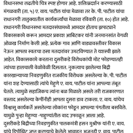
विधानसभा लढतीचे चित्र स्पष्ट होणार आहे. शक्तिप्रदर्शन करण्यासाठी
मंगळवारी (ता. ५) ए. वाय. पाटील यांचा मेळावा तर के. पी. पाटील यांचा
राधानगरी तालुक्यातील कार्यकर्त्यांचा मेळावा रविवारी (ता. १०) होत आहे.
राधानगरी विधानसभा मतदारसंघामध्ये आमदार होताच झपाट्याने
विकासकामे करून आमदार प्रकाश आबिटकर यांनी जनमानसांत वेगळी
ओळख निर्माण केली आहे. प्रत्येक गाव आणि वाड्यावस्तीवर विकास
नेऊन आपला स्वतःचा ठसा मतदारांवर उमटविण्यात ते यशस्वी झाले
आहेत. विकासकामे करताना दुसरीकडे विरोधकांची मोट फोडण्यातही
त्यांच्या हालचाली वेळोवेळी दिसतात. नुकत्याच झालेल्या बिद्री
कारखान्याच्या निवडणुकीत राजकीय विरोधक असलेल्या के. पी. पाटील
यांना शह देण्यासाठी त्यांचे मेहुणे ए. वाय. पाटील यांना आपल्या तंबूत
घेतले. त्यामुळे सहाजिकच त्यांना बळ मिळाले असले तरी राजकारणात
वस्ताद असलेल्या केपींनीही आपला दुसरा डाव टाकला. ए. वाय. यांचेच
विश्वासू कार्यकर्ते असलेल्या लोकांना फोडून आपल्या पंगतीला बसविले.
यामुळे पुन्हा मेहुण्या -पाहुण्यांतील वाद उफाळून आला आहे.
दुसरीकडे बिद्रीच्या निवडणुकीत पालकमंत्री हसन मुश्रीफ यांनी ए. वाय.
यांचे डिपॉझिट जप्त करण्याचे केलेले आवाहन अजूनही ए. वाय. पाटील