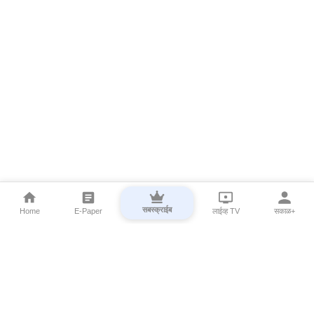
सबस्क्राईब
Home
E-Paper
लाईव्ह TV
सकाळ+