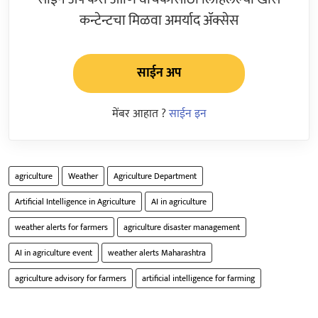
कन्टेन्टचा मिळवा अमर्याद ॲक्सेस
साईन अप
मेंबर आहात ?
साईन इन
agriculture
Weather
Agriculture Department
Artificial Intelligence in Agriculture
AI in agriculture
weather alerts for farmers
agriculture disaster management
AI in agriculture event
weather alerts Maharashtra
agriculture advisory for farmers
artificial intelligence for farming