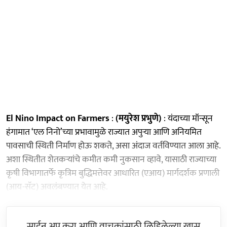
El Nino Impact on Farmers
:
(मयुरेश प्रभुणे)
: यंदाच्या मॉन्सून
हंगामात ‘एल निनो’च्या प्रभावामुळे राज्यात अपुऱ्या आणि अनियमित
पावसाची स्थिती निर्माण होऊ शकते, असा अंदाज वर्तविण्यात आला आहे.
अशा स्थितीत शेतकऱ्यांचे कमीत कमी नुकसान व्हावे, यासाठी राज्याच्या
कृषी विभागातर्फे कृत्रिम बुद्धिमत्तेवर आधारित (एआय) मार्गदर्शक प्रणाली
(आय-सॅट) अवलंबण्यात येत आहे.
साईन अप करा आणि वाचकांसाठी लिहिलेल्या खास