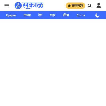
सबस्क्राईब
Epaper
ताज्या
देश
शहर
क्रीडा
Crime
साप्ताहिक