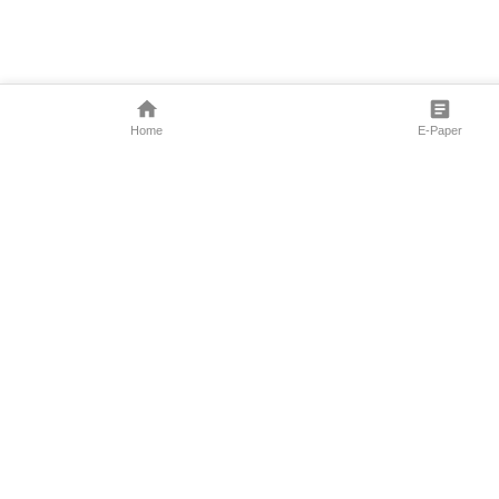
Home
E-Paper
Follow Us
Marathi News
Maharashtra N