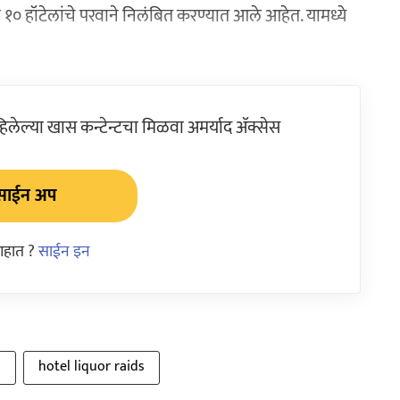
 १० हॉटेलांचे परवाने निलंबित करण्यात आले आहेत. यामध्ये
ेल्या खास कन्टेन्टचा मिळवा अमर्याद ॲक्सेस
साईन अप
आहात ?
साईन इन
d
hotel liquor raids