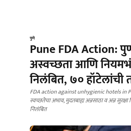
पुणे
Pune FDA Action: पु
अस्वच्छता आणि नियमभंगा
निलंबित, ७० हॉटेलांची
FDA action against unhygienic hotels in Pu
स्वच्छतेचा अभाव, मुदतबाह्य अन्नसाठा व अन्न सुरक्षा
निलंबित