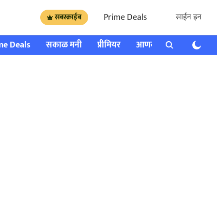
Prime Deals
साईन इन
सबस्क्राईब
me Deals
सकाळ मनी
प्रीमियर
आणखी
राशी भविष्य