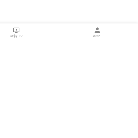
लाईव्ह TV
सकाळ+
l Programs
Print Products
Sakal Saptahik