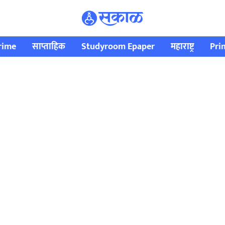
rime
साप्ताहिक
Studyroom Epaper
महाराष्ट्र
Pri