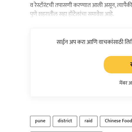
व रेस्टॉरंटची तपासणी करण्यात आली असून, त्यापैकी
पुणे शहरातील सहा हॉटेलांचा समावेश आहे.
साईन अप करा आणि वाचकांसाठी लिहिल
मेंबर 
pune
district
raid
Chinese Foo