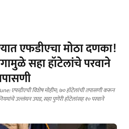
ण्यात एफडीएचा मोठा दणका!
मुळे सहा हॉटेलांचे परवाने
 तपासणी
ne: एफडीएची विशेष मोहीम; ७० हॉटेलांची तपासणी करून
 नियमांचे उल्लंघन उघड, सहा पुणेरी हॉटेलांसह १० परवाने