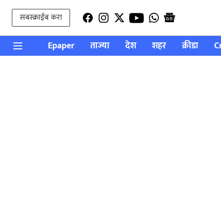
सबस्क्राईब करा
Epaper
ताज्या
देश
शहर
क्रीडा
C