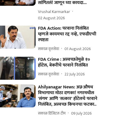
सांगितलं! जाणून घ्या कायदा...
Vrushal Karmarkar
02 August 2026
FDA Action: परवाना निलंबित
म्हणजे कायमचा रद्द नव्हे, एफडीएची
स्पष्टता
सकाळ वृत्तसेवा
01 August 2026
FDA Crime : अस्वच्छतेमुळे १०
हॉटेल, बेकरींचे परवाने निलंबित
सकाळ वृत्तसेवा
22 July 2026
Ahilyanagar News: अन्न-औषध
विभागाचा मोठा दणका! नगरमधील
'संगम' आणि 'सत्कार' हॉटेलचे परवाने
निलंबित, अस्वच्छ किचनचा फटका..
सकाळ डिजिटल टीम
09 July 2026