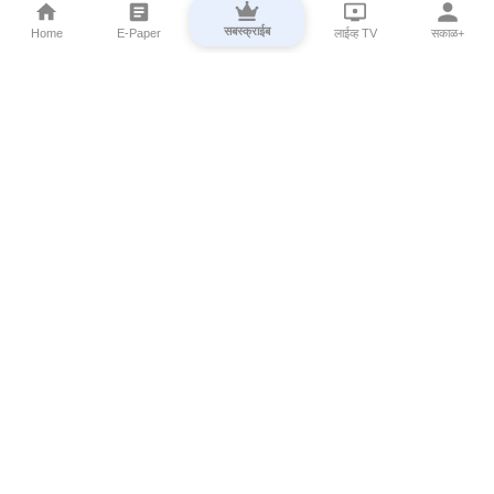
सबस्क्राईब
Home
E-Paper
लाईव्ह TV
सकाळ+
⌄
Marathi News
⌄
About Esakal
⌄
Digital Products
⌄
Sakal Programs