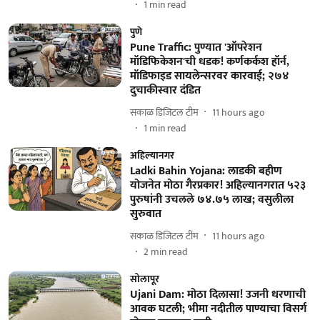
1
min read
पुणे
Pune Traffic: पुण्यात 'ऑपरेशन
मॉडिफिकेशन'ची धडक! कर्णकर्कश हॉर्न,
मॉडिफाइड सायलेन्सरवर कारवाई; २७४
दुचाकीस्वार दंडित
सकाळ डिजिटल टीम
11 hours ago
1
min read
अहिल्यानगर
Ladki Bahin Yojana: लाडकी बहीण
योजनेत मोठा गैरप्रकार! अहिल्यानगरात ५२३
पुरुषांनी उचलले ७४.७५ लाख; वसुलीला
सुरुवात
सकाळ डिजिटल टीम
11 hours ago
2
min read
सोलापूर
Ujani Dam: मोठा दिलासा! उजनी धरणाची
आवक घटली; भीमा नदीतील पाण्याचा विसर्ग