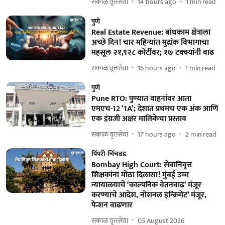
सकाळ वृत्तसेवा
14 hours ago
1
min read
पुणे
Real Estate Revenue: बांधकाम क्षेत्राला
अच्छे दिन! चार महिन्यांत मुद्रांक विभागाचा
महसूल २१,९२८ कोटींवर; १७ टक्क्यांनी वाढ
सकाळ वृत्तसेवा
16 hours ago
1
min read
पुणे
Pune RTO: पुण्यात वाहनांवर आता
एमएच-12 ‘1A’; देशात प्रथमच एक अंक आणि
एक इंग्रजी अक्षर मालिकेचा प्रस्ताव
सकाळ वृत्तसेवा
17 hours ago
2
min read
पिंपरी-चिंचवड
Bombay High Court: सेवानिवृत्त
शिक्षकांना मोठा दिलासा! मुंबई उच्च
न्यायालयाचे ‘काल्पनिक वेतनवाढ’ मंजूर
करण्याचे आदेश, नोशनल इन्क्रिमेंट’ मंजूर,
पेन्शन वाढणार
सकाळ वृत्तसेवा
05 August 2026