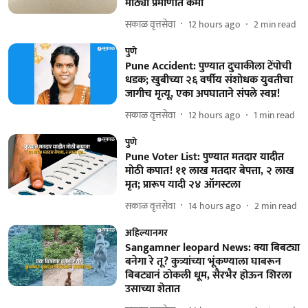
मोठ्या प्रमाणात कमी
सकाळ वृत्तसेवा
12 hours ago
2
min read
पुणे
Pune Accident: पुण्यात दुचाकीला टेंपोची
धडक; खुबीच्या २६ वर्षीय संशोधक युवतीचा
जागीच मृत्यू, एका अपघाताने संपले स्वप्न!
सकाळ वृत्तसेवा
12 hours ago
1
min read
पुणे
Pune Voter List: पुण्यात मतदार यादीत
मोठी कपात! ११ लाख मतदार बेपत्ता, २ लाख
मृत; प्रारूप यादी २४ ऑगस्टला
सकाळ वृत्तसेवा
14 hours ago
2
min read
अहिल्यानगर
Sangamner leopard News: क्या बिबट्या
बनेगा रे तू? कुत्र्यांच्या भूंकण्याला घाबरून
बिबट्यानं ठोकली धूम, सैरभैर होऊन शिरला
उसाच्या शेतात