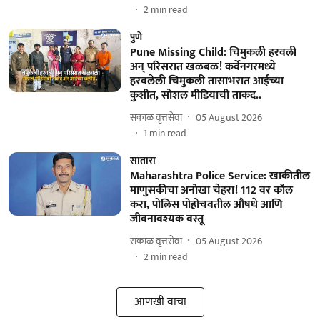
2
min read
पुणे
Pune Missing Child: चिमुकली हरवली
अन् परिसरात खळबळ! कर्वेनगरमध्ये
हरवलेली चिमुकली तासाभरात आईच्या
कुशीत, सोशल मीडियाची ताकद..
सकाळ वृत्तसेवा
05 August 2026
1
min read
सातारा
Maharashtra Police Service: खाकीतील
माणुसकीचा अनोखा चेहरा! 112 वर कॉल
करा, पोलिस पोहोचवतील औषधे आणि
जीवनावश्यक वस्तू
सकाळ वृत्तसेवा
05 August 2026
2
min read
आणखी वाचा