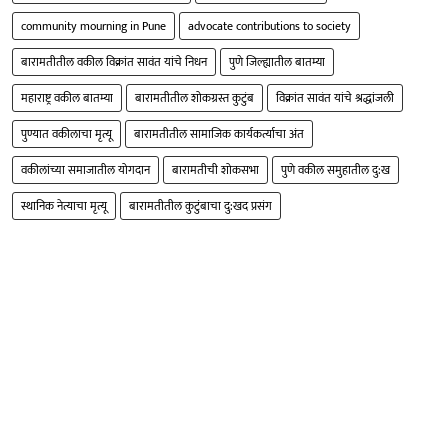
community mourning in Pune
advocate contributions to society
बारामतीतील वकील विक्रांत सावंत यांचे निधन
पुणे जिल्ह्यातील बातम्या
महाराष्ट्र वकील बातम्या
बारामतीतील शोकग्रस्त कुटुंब
विक्रांत सावंत यांचे श्रद्धांजली
पुण्यात वकीलाचा मृत्यू
बारामतीतील सामाजिक कार्यकर्त्याचा अंत
वकीलांच्या समाजातील योगदान
बारामतीची शोकसभा
पुणे वकील समुहातील दु:ख
स्थानिक नेत्याचा मृत्यू
बारामतीतील कुटुंबाचा दु:खद प्रसंग