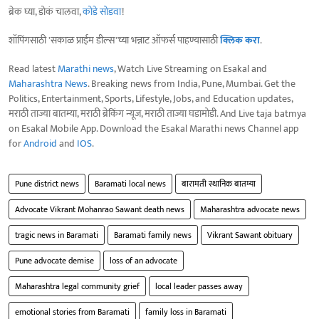
ब्रेक घ्या, डोकं चालवा,
कोडे सोडवा
!
शॉपिंगसाठी 'सकाळ प्राईम डील्स'च्या भन्नाट ऑफर्स पाहण्यासाठी
क्लिक करा
.
Read latest
Marathi news
, Watch Live Streaming on Esakal and
Maharashtra News
. Breaking news from India, Pune, Mumbai. Get the
Politics, Entertainment, Sports, Lifestyle, Jobs, and Education updates,
मराठी ताज्या बातम्या, मराठी ब्रेकिंग न्यूज, मराठी ताज्या घडामोडी. And Live taja batmya
on Esakal Mobile App. Download the Esakal Marathi news Channel app
for
Android
and
IOS
.
Pune district news
Baramati local news
बारामती स्थानिक बातम्या
Advocate Vikrant Mohanrao Sawant death news
Maharashtra advocate news
tragic news in Baramati
Baramati family news
Vikrant Sawant obituary
Pune advocate demise
loss of an advocate
Maharashtra legal community grief
local leader passes away
emotional stories from Baramati
family loss in Baramati