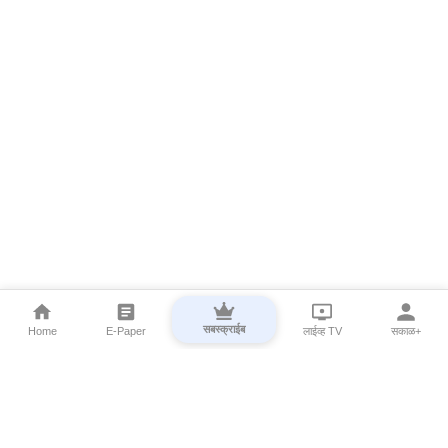
सबस्क्राईब
Home
E-Paper
लाईव्ह TV
सकाळ+