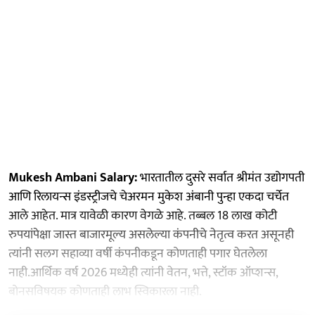
Mukesh Ambani Salary:
भारतातील दुसरे सर्वात श्रीमंत उद्योगपती
आणि रिलायन्स इंडस्ट्रीजचे चेअरमन मुकेश अंबानी पुन्हा एकदा चर्चेत
आले आहेत. मात्र यावेळी कारण वेगळे आहे. तब्बल 18 लाख कोटी
रुपयांपेक्षा जास्त बाजारमूल्य असलेल्या कंपनीचे नेतृत्व करत असूनही
त्यांनी सलग सहाव्या वर्षी कंपनीकडून कोणताही पगार घेतलेला
नाही.आर्थिक वर्ष 2026 मध्येही त्यांनी वेतन, भत्ते, स्टॉक ऑप्शन्स,
बोनसविषयक कोणताही लाभ स्विकारला नाही.