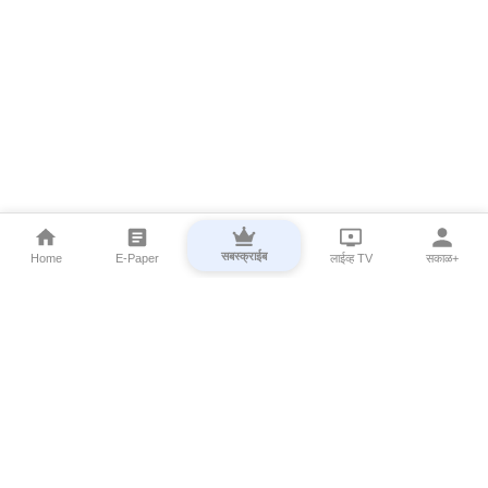
सबस्क्राईब
Home
E-Paper
लाईव्ह TV
सकाळ+
⌄
Marathi News