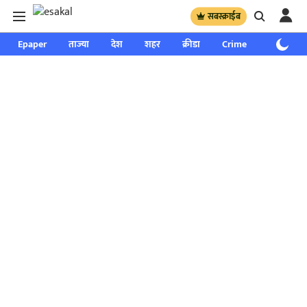
सबस्क्राईब
Epaper
ताज्या
देश
शहर
क्रीडा
Crime
साप्ताहिक