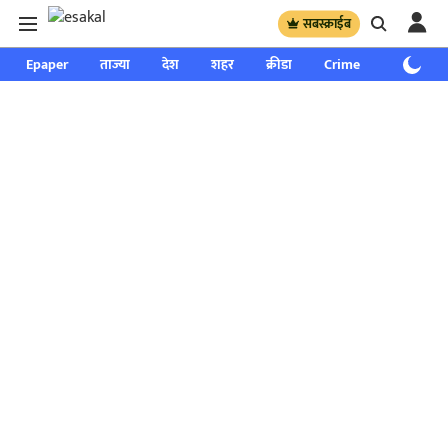
सबस्क्राईब
Epaper
ताज्या
देश
शहर
क्रीडा
Crime
साप्ताहिक