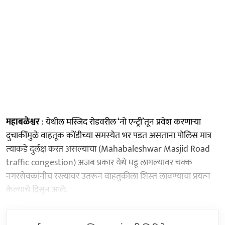
महाबळेश्वर
: येथील मस्जिद रोडवरील ‘नो एन्ट्री’तून प्रवेश करणाऱ्या
दुचाकींमुळे वाहतूक कोंडीच्‍या समस्‍येत भर पडत असताना पोलिस मात्र
त्‍याकडे दुर्लक्ष करत असल्‍याचा (Mahabaleshwar Masjid Road
traffic congestion) अजब प्रकार येथे घडू लागल्‍यावर चक्‍क
नगरसेवकांनीच रस्त्यावर उतरून वाहतुकीला शिस्‍त लावण्‍याचा प्रयत्‍न
केल्‍याचे दिसून आले.