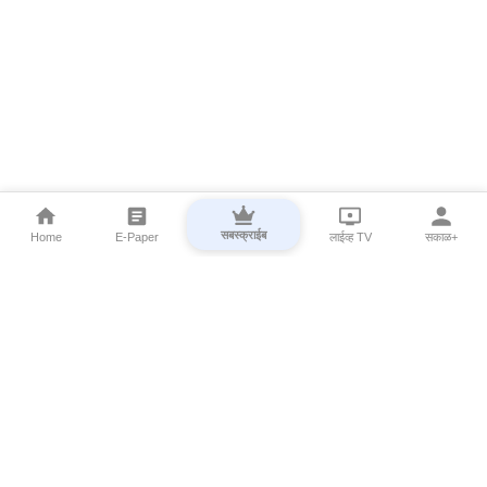
सबस्क्राईब
Home
E-Paper
लाईव्ह TV
सकाळ+
⌄
Marathi News