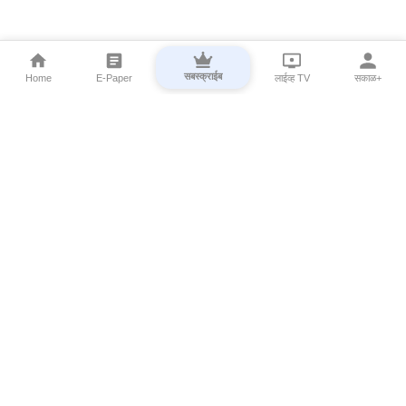
सबस्क्राईब
Home
E-Paper
लाईव्ह TV
सकाळ+
⌄
Marathi News
⌄
About Esakal
⌄
Digital Products
⌄
Sakal Programs