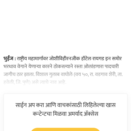
भुईंज :
राष्ट्रीय महामार्गावर जोशीविहीरनजीक हॉटेल रायगड इन समोर
भरधाव वेगाने येणाऱ्या कारने ठोकरल्याने रस्ता ओलांडणारा पादचारी
जागीच ठार झाला. विशाल गुलाब वाघोले (वय ५०, रा. वडगाव शेरी, ता.
हवेली, जि. पुणे) असे त्याचे नाव आहे.
साईन अप करा आणि वाचकांसाठी लिहिलेल्या खास
कन्टेन्टचा मिळवा अमर्याद ॲक्सेस