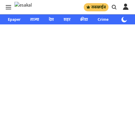
सबस्क्राईब
Epaper
ताज्या
देश
शहर
क्रीडा
Crime
साप्ताहिक