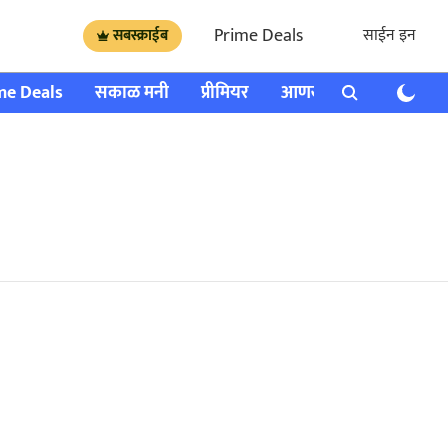
Prime Deals
साईन इन
सबस्क्राईब
me Deals
सकाळ मनी
प्रीमियर
आणखी
राशी भविष्य