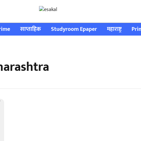
rime
साप्ताहिक
Studyroom Epaper
महाराष्ट्र
Pri
harashtra