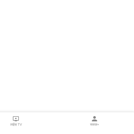
लाईव्ह TV
सकाळ+