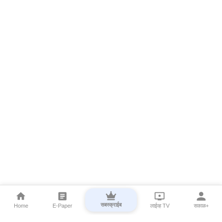
सबस्क्राईब
Home
E-Paper
लाईव्ह TV
सकाळ+