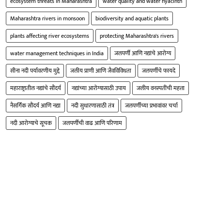
ecosystem threats in Maharashtra
water quality and water hyacinth
Maharashtra rivers in monsoon
biodiversity and aquatic plants
plants affecting river ecosystems
protecting Maharashtra's rivers
water management techniques in India
जलपर्णी आणि नद्यांचे आरोग्य
सीना नदी पर्यावरणीय मुद्दे
जलीय प्राणी आणि जैवविविधता
जलपर्णीचे फायदे
महाराष्ट्रातील नद्यांचे सौंदर्य
नद्यांच्या आरोग्यासाठी उपाय
जलीय वनस्पतींची महत्ता
नैसर्गिक सौंदर्य आणि नद्या
नदी सुधारणासाठी तंत्र
जलपर्णीच्या प्रभावांवर चर्चा
नदी आरोग्याचे सूचक
जलपर्णींची वाढ आणि परिणाम