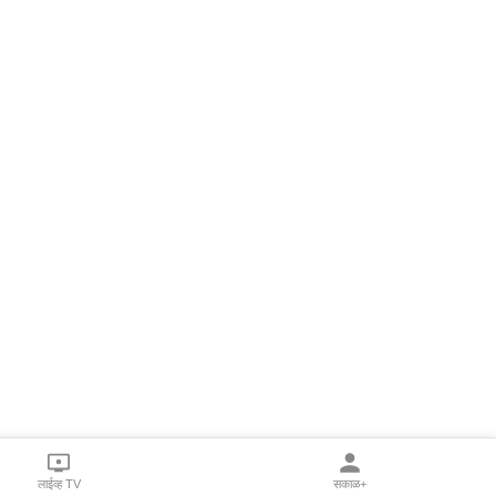
लाईव्ह TV
सकाळ+