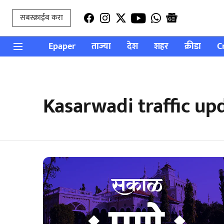
सबस्क्राईब करा
Epaper
ताज्या
देश
शहर
क्रीडा
C
Kasarwadi traffic up