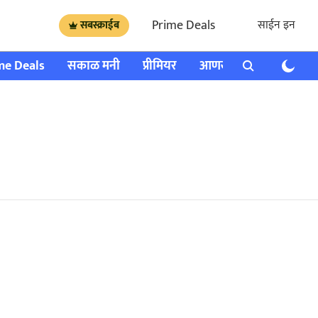
Prime Deals
साईन इन
सबस्क्राईब
me Deals
सकाळ मनी
प्रीमियर
आणखी
राशी भविष्य