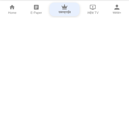
सबस्क्राईब
Home
E-Paper
लाईव्ह TV
सकाळ+
⌄
Marathi News
⌄
About Esakal
⌄
Digital Products
⌄
Sakal Programs