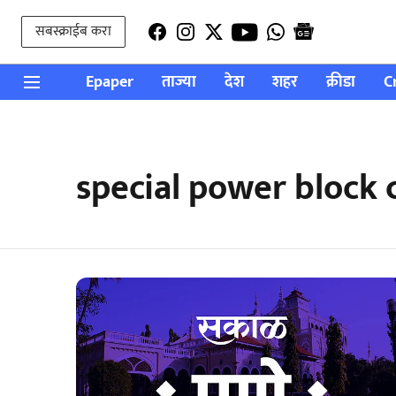
सबस्क्राईब करा
Epaper
ताज्या
देश
शहर
क्रीडा
C
special power block 