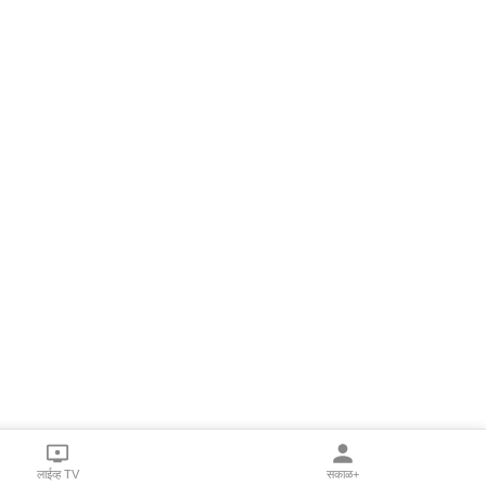
लाईव्ह TV
सकाळ+