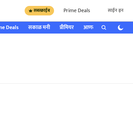
Prime Deals
साईन इन
सबस्क्राईब
me Deals
सकाळ मनी
प्रीमियर
आणखी
राशी भविष्य