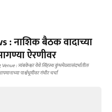
: नाशिक बैठक वादाच्या
 मागण्या ऐरणीवर
 त्र्यंबकेश्वर येथे सिंहस्थ कुंभमेळ्यासंदर्भातील
मानाच्या पार्श्वभूमीवर गंभीर चर्चा