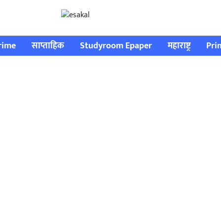
rime
साप्ताहिक
Studyroom Epaper
महाराष्ट्र
Pri