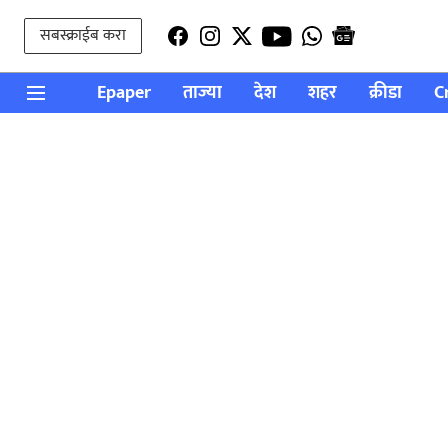
सबस्क्राईब करा
Epaper
ताज्या
देश
शहर
क्रीडा
C