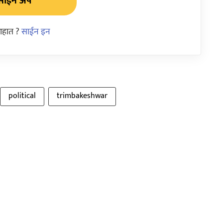
साईन अप
आहात ?
साईन इन
political
trimbakeshwar