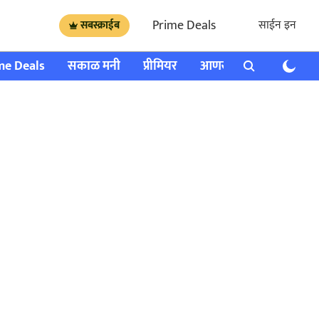
Prime Deals
साईन इन
सबस्क्राईब
me Deals
सकाळ मनी
प्रीमियर
आणखी
राशी भविष्य