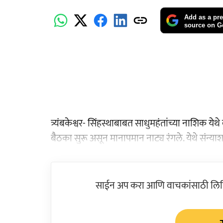
Add as a pre
source on G
त्र्यंबकेश्वर- सिंहस्थाबाबत साधुमहंतांच्या नाशिक 
बैठका सुरू असून मानापमान नाट्य रंगले. येथे संन्य
साईन अप करा आणि वाचकांसाठी लिहिल