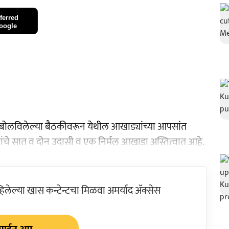
ferred
oogle
येथे बोलविलेल्या बैठकीवरून येथील आखाड्यांच्या आपसांत
ाशांचे सात व दोन उदासी व एक निर्मल आखाडा अस्तित्वात आहे.
ेल्या खास कन्टेन्टचा मिळवा अमर्याद ॲक्सेस