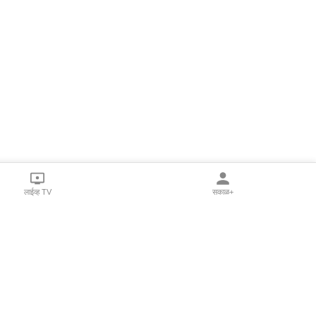
लाईव्ह TV
सकाळ+