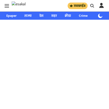
सबस्क्राईब
Epaper
ताज्या
देश
शहर
क्रीडा
Crime
साप्ताहिक