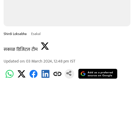
Shirdi Loksabha
Esakal
सकाळ डिजिटल टीम
Updated on
:
03 March 2024, 12:48 pm
IST
Add as a preferred
source on Google