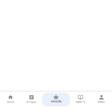
सबस्क्राईब
Home
E-Paper
लाईव्ह TV
सकाळ+