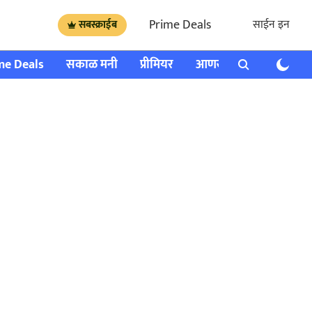
Prime Deals
साईन इन
सबस्क्राईब
me Deals
सकाळ मनी
प्रीमियर
आणखी
राशी भविष्य