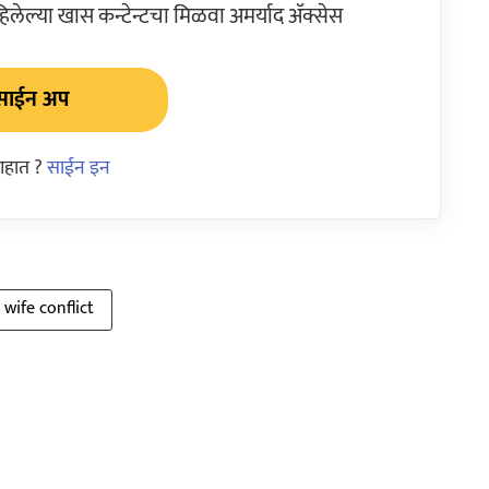
ेल्या खास कन्टेन्टचा मिळवा अमर्याद ॲक्सेस
साईन अप
आहात ?
साईन इन
wife conflict