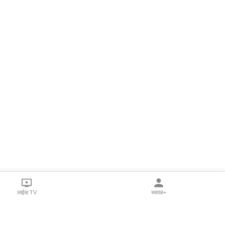
लाईव्ह TV
सकाळ+