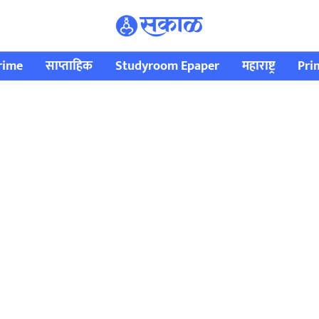
rime
साप्ताहिक
Studyroom Epaper
महाराष्ट्र
Pri