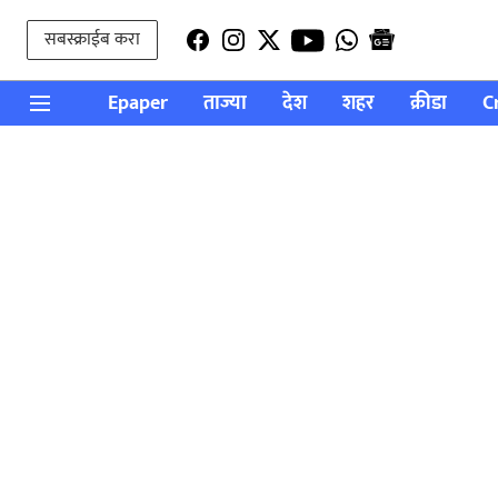
सबस्क्राईब करा
Epaper
ताज्या
देश
शहर
क्रीडा
C