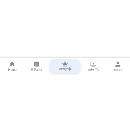
सबस्क्राईब
Home
E-Paper
लाईव्ह TV
सकाळ+