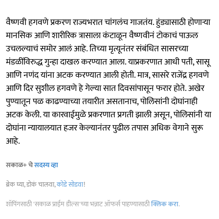
वैष्णवी हगवणे प्रकरण राज्यभरात चांगलंच गाजतंय. हुंड्यासाठी होणाऱ्या
मानसिक आणि शारीरिक त्रासाला कंटाळून वैष्णवीनं टोकाचं पाऊल
उचलल्याचं समोर आलं आहे. तिच्या मृत्यूनंतर संबंधित सासरच्या
मंडळींविरुद्ध गुन्हा दाखल करण्यात आला. याप्रकरणात आधी पती, सासू
आणि नणंद यांना अटक करण्यात आली होती. मात्र, सासरे राजेंद्र हगवणे
आणि दिर सुशील हगवणे हे गेल्या सात दिवसांपासून फरार होते. अखेर
पुण्यातून पळ काढण्याच्या तयारीत असतानाच, पोलिसांनी दोघांनाही
अटक केली. या कारवाईमुळे प्रकरणात प्रगती झाली असून, पोलिसांनी या
दोघांना न्यायालयात हजर केल्यानंतर पुढील तपास अधिक वेगाने सुरू
आहे.
सकाळ+ चे
सदस्य व्हा
ब्रेक घ्या, डोकं चालवा,
कोडे सोडवा
!
शॉपिंगसाठी 'सकाळ प्राईम डील्स'च्या भन्नाट ऑफर्स पाहण्यासाठी
क्लिक करा
.