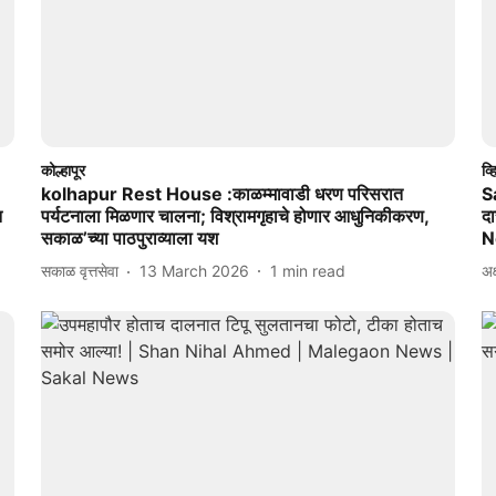
कोल्हापूर
व्
kolhapur Rest House :काळम्मावाडी धरण परिसरात
S
न
पर्यटनाला मिळणार चालना; विश्रामगृहाचे होणार आधुनिकीकरण,
द
सकाळ’च्या पाठपुराव्याला यश
N
सकाळ वृत्तसेवा
13 March 2026
1
min read
अक