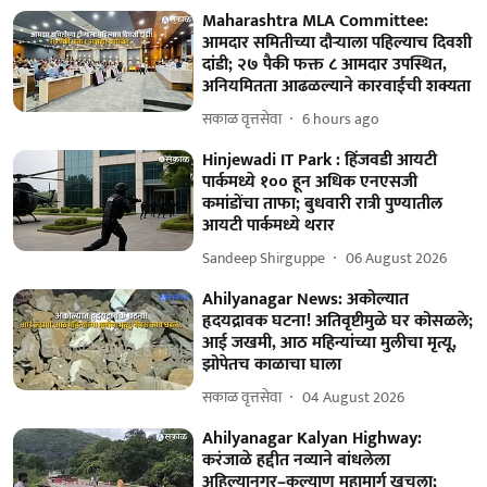
Maharashtra MLA Committee:
आमदार समितीच्या दौऱ्याला पहिल्याच दिवशी
दांडी; २७ पैकी फक्त ८ आमदार उपस्थित,
अनियमितता आढळल्याने कारवाईची शक्यता
सकाळ वृत्तसेवा
6 hours ago
Hinjewadi IT Park : हिंजवडी आयटी
पार्कमध्ये १०० हून अधिक एनएसजी
कमांडोंचा ताफा; बुधवारी रात्री पुण्यातील
आयटी पार्कमध्ये थरार
Sandeep Shirguppe
06 August 2026
Ahilyanagar News: अकोल्यात
हृदयद्रावक घटना! अतिवृष्टीमुळे घर कोसळले;
आई जखमी, आठ महिन्यांच्या मुलीचा मृत्यू,
झोपेतच काळाचा घाला
सकाळ वृत्तसेवा
04 August 2026
Ahilyanagar Kalyan Highway:
करंजाळे हद्दीत नव्याने बांधलेला
अहिल्यानगर–कल्याण महामार्ग खचला;