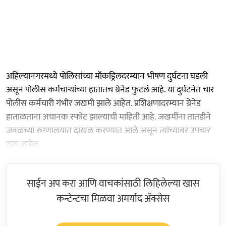
अहिल्यानगरमध्ये पोलिसांच्या मॉकड्रिलदरम्यान भीषण दुर्घटना घडली
असून पोलीस कर्मचाऱ्यांच्या हातातच ग्रेनेड फुटलं आहे. या दुर्घटनेत चार
पोलीस कर्मचारी गंभीर जखमी झाले आहेत. प्रशिक्षणादरम्यान ग्रेनेड
हाताळताना अचानक स्फोट झाल्याची माहिती आहे. जखमींना तातडीने
जवळच्या रुग्णालयात दाखल करण्यात आले असून त्यांच्यावर उपचार
सुरू आहेत.
साईन अप करा आणि वाचकांसाठी लिहिलेल्या खास
कन्टेन्टचा मिळवा अमर्याद ॲक्सेस