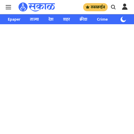
सबस्क्राईब
Epaper
ताज्या
देश
शहर
क्रीडा
Crime
साप्ताहिक