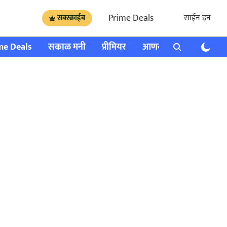
Prime Deals
साईन इन
सबस्क्राईब
me Deals
सकाळ मनी
प्रीमियर
आणखी
राशी भविष्य