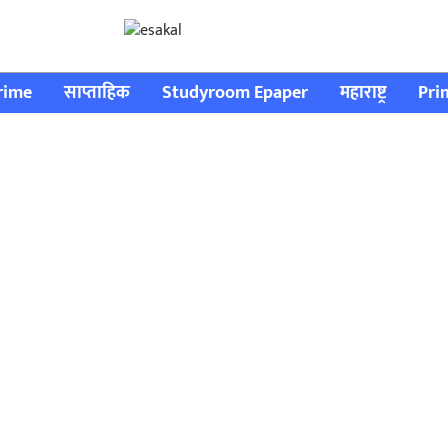
rime
साप्ताहिक
Studyroom Epaper
महाराष्ट्र
Pri