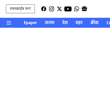
सबस्क्राईब करा
Epaper
ताज्या
देश
शहर
क्रीडा
C