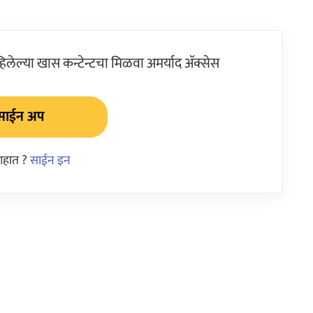
ेल्या खास कन्टेन्टचा मिळवा अमर्याद ॲक्सेस
साईन अप
आहात ?
साईन इन