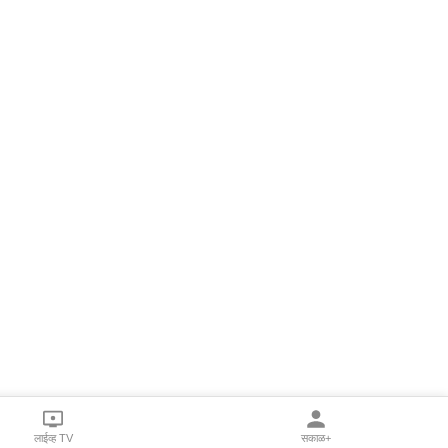
लाईव्ह TV
सकाळ+