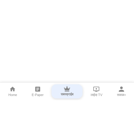
सबस्क्राईब
Home
E-Paper
लाईव्ह TV
सकाळ+