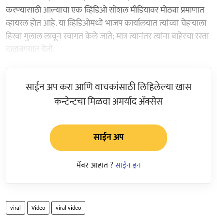
करण्यासाठी आल्याचा एक व्हिडिओ सोशल मीडियावर मोठ्या प्रमाणात
व्हायरल होत आहे. या व्हिडिओमध्ये भाजप कार्यालयात त्यांच्या चेहऱ्याला
हिरवा गुलाल लावून स्वागत केले जाते; मात्र त्यानंतर त्यांना बाहेरचा रस्ता
दाखवण्यात येतो.
साईन अप करा आणि वाचकांसाठी लिहिलेल्या खास
कन्टेन्टचा मिळवा अमर्याद ॲक्सेस
साईन अप
मेंबर आहात ?
साईन इन
viral
Video
viral video