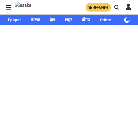
सबस्क्राईब
Epaper
ताज्या
देश
शहर
क्रीडा
Crime
साप्ताहिक